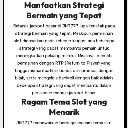
Manfaatkan Strategi
Bermain yang Tepat
Rahasia jackpot besar di JNT777 juga terletak pada
strategi bermain yang tepat. Meskipun permainan
slot didasarkan pada keberuntungan, ada beberapa
strategi yang dapat membantu pemain untuk
meningkatkan peluang mereka. Misalnya, memilih
permainan dengan RTP (Return to Player) yang
tinggi, memanfaatkan bonus dan promosi dengan
bijak, serta mengelola bankroll dengan baik adalah
beberapa strategi yang dapat membantu dalam
perjalanan menuju jackpot besar.
Ragam Tema Slot yang
Menarik
JNT777 menawarkan berbagai macam tema slot