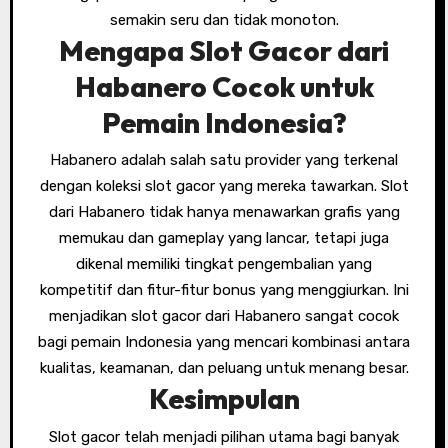
semakin seru dan tidak monoton.
Mengapa Slot Gacor dari
Habanero Cocok untuk
Pemain Indonesia?
Habanero adalah salah satu provider yang terkenal
dengan koleksi slot gacor yang mereka tawarkan. Slot
dari Habanero tidak hanya menawarkan grafis yang
memukau dan gameplay yang lancar, tetapi juga
dikenal memiliki tingkat pengembalian yang
kompetitif dan fitur-fitur bonus yang menggiurkan. Ini
menjadikan slot gacor dari Habanero sangat cocok
bagi pemain Indonesia yang mencari kombinasi antara
kualitas, keamanan, dan peluang untuk menang besar.
Kesimpulan
Slot gacor telah menjadi pilihan utama bagi banyak