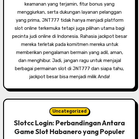
keamanan yang terjamin, fitur bonus yang
menggiurkan, serta dukungan layanan pelanggan
yang prima, JNT777 tidak hanya menjadi platform
slot online terkemuka tetapi juga pilihan utama bagi
pecinta judi online di Indonesia. Rahasia jackpot besar
mereka terletak pada komitmen mereka untuk
memberikan pengalaman bermain yang adil, aman,
dan menghibur. Jadi, jangan ragu untuk menjajal
berbagai permainan slot di JNT777 dan siapa tahu,
jackpot besar bisa menjadi milik Anda!
Uncategorized
Slotcc Login: Perbandingan Antara
Game Slot Habanero yang Populer