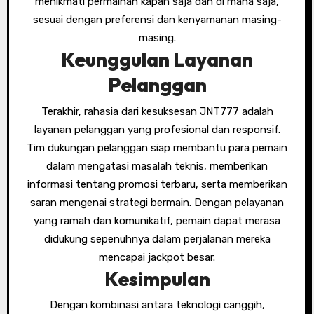
menikmati permainan kapan saja dan di mana saja,
sesuai dengan preferensi dan kenyamanan masing-
masing.
Keunggulan Layanan
Pelanggan
Terakhir, rahasia dari kesuksesan JNT777 adalah
layanan pelanggan yang profesional dan responsif.
Tim dukungan pelanggan siap membantu para pemain
dalam mengatasi masalah teknis, memberikan
informasi tentang promosi terbaru, serta memberikan
saran mengenai strategi bermain. Dengan pelayanan
yang ramah dan komunikatif, pemain dapat merasa
didukung sepenuhnya dalam perjalanan mereka
mencapai jackpot besar.
Kesimpulan
Dengan kombinasi antara teknologi canggih,