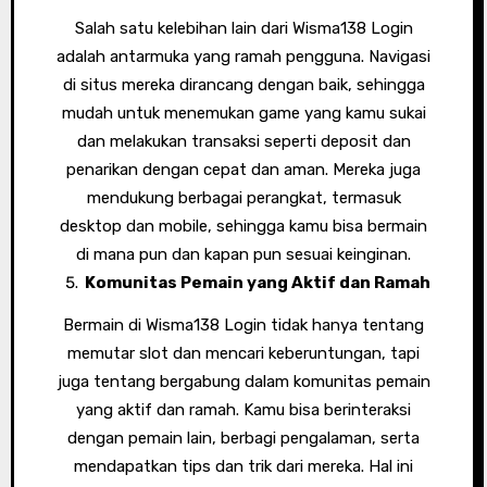
Salah satu kelebihan lain dari Wisma138 Login
adalah antarmuka yang ramah pengguna. Navigasi
di situs mereka dirancang dengan baik, sehingga
mudah untuk menemukan game yang kamu sukai
dan melakukan transaksi seperti deposit dan
penarikan dengan cepat dan aman. Mereka juga
mendukung berbagai perangkat, termasuk
desktop dan mobile, sehingga kamu bisa bermain
di mana pun dan kapan pun sesuai keinginan.
Komunitas Pemain yang Aktif dan Ramah
Bermain di Wisma138 Login tidak hanya tentang
memutar slot dan mencari keberuntungan, tapi
juga tentang bergabung dalam komunitas pemain
yang aktif dan ramah. Kamu bisa berinteraksi
dengan pemain lain, berbagi pengalaman, serta
mendapatkan tips dan trik dari mereka. Hal ini