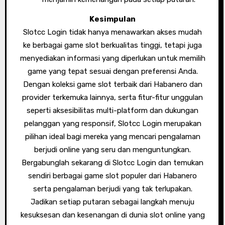
Kesimpulan
Slotcc Login tidak hanya menawarkan akses mudah
ke berbagai game slot berkualitas tinggi, tetapi juga
menyediakan informasi yang diperlukan untuk memilih
game yang tepat sesuai dengan preferensi Anda.
Dengan koleksi game slot terbaik dari Habanero dan
provider terkemuka lainnya, serta fitur-fitur unggulan
seperti aksesibilitas multi-platform dan dukungan
pelanggan yang responsif, Slotcc Login merupakan
pilihan ideal bagi mereka yang mencari pengalaman
berjudi online yang seru dan menguntungkan.
Bergabunglah sekarang di Slotcc Login dan temukan
sendiri berbagai game slot populer dari Habanero
serta pengalaman berjudi yang tak terlupakan.
Jadikan setiap putaran sebagai langkah menuju
kesuksesan dan kesenangan di dunia slot online yang