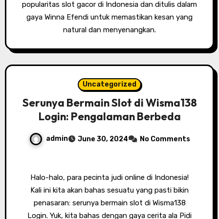
popularitas slot gacor di Indonesia dan ditulis dalam
gaya Winna Efendi untuk memastikan kesan yang
natural dan menyenangkan.
Uncategorized
Serunya Bermain Slot di Wisma138
Login: Pengalaman Berbeda
admin
June 30, 2024
No Comments
Halo-halo, para pecinta judi online di Indonesia!
Kali ini kita akan bahas sesuatu yang pasti bikin
penasaran: serunya bermain slot di Wisma138
Login. Yuk, kita bahas dengan gaya cerita ala Pidi