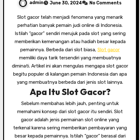
admin
June 30, 2024
No Comments
Slot gacor telah menjadi fenomena yang menarik
perhatian banyak pemain judi online di Indonesia.
Istilah “gacor” sendiri merujuk pada slot yang sering
memberikan kemenangan atau hadiah besar kepada
pemainnya. Berbeda dari slot biasa,
Slot gacor
memiliki daya tarik tersendiri yang membuatnya
diminati. Artikel ini akan mengulas mengapa slot gacor
begitu populer di kalangan pemain Indonesia dan apa
yang membuatnya berbeda dari jenis slot lainnya.
Apa Itu Slot Gacor?
Sebelum membahas lebih jauh, penting untuk
memahami konsep dari slot gacor itu sendiri. Slot
gacor adalah jenis permainan slot online yang
terkenal karena sering memberikan pembayaran yang
besar kepada pemainnya. Istilah “gacor” berasal dari