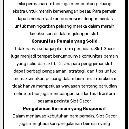
nilai permainan tetapi juga memberikan peluang
ekstra untuk meraih kemenangan besar. Para pemain
dapat memanfaatkan promosi ini dengan cerdas
untuk meningkatkan peluang mereka dalam meraih
kesuksesan di dalam gulungan slot.
Komunitas Pemain yang Solid
Tidak hanya sebagai platform perjudian, Slot Gacor
juga menjadi tempat berkumpulnya komunitas pemain
yang solid dan aktif. Di sini, para penggemar slot
dapat berbagi pengalaman, strategi, dan tips untuk
memaksimalkan peluang dalam bermain. Interaksi ini
tidak hanya memperluas wawasan tentang perjudian
online tetapi juga membangun solidaritas di antara
sesama pecinta Slot Gacor.
Pengalaman Bermain yang Responsif
Dalam menjawab kebutuhan para pemain, Slot Gacor
juga menghadirkan pengalaman bermain yang