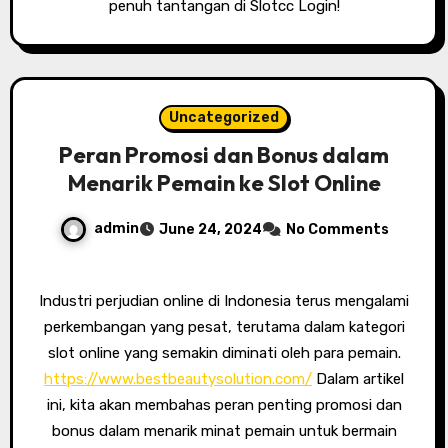
penuh tantangan di Slotcc Login!
Uncategorized
Peran Promosi dan Bonus dalam
Menarik Pemain ke Slot Online
admin
June 24, 2024
No Comments
Industri perjudian online di Indonesia terus mengalami
perkembangan yang pesat, terutama dalam kategori
slot online yang semakin diminati oleh para pemain.
https://www.bestbeautysolution.com/
Dalam artikel
ini, kita akan membahas peran penting promosi dan
bonus dalam menarik minat pemain untuk bermain