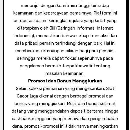
menonjol dengan komitmen tinggi terhadap
keamanan dan kepercayaan pemainnya. Platform ini
beroperasi dalam kerangka regulasi yang ketat yang
ditetapkan oleh JiIi (Jaringan Informasi Internet
Indonesia), memastikan bahwa setiap transaksi dan
data pribadi pemain terlindungi dengan baik. Hal ini
memberikan ketenangan pikiran bagi para pemain,
sehingga mereka dapat fokus sepenuhnya pada
pengalaman bermain tanpa khawatir tentang
masalah keamanan.
Promosi dan Bonus Menggiurkan
Selain koleksi permainan yang mengesankan, Slot
Gacor juga dikenal dengan berbagai promosi dan
bonus yang menggiurkan. Mulai dari bonus selamat
datang yang menggandakan deposit pertama hingga
cashback mingguan yang menawarkan pengembalian
dana, promosi-promosi ini tidak hanya meningkatkan