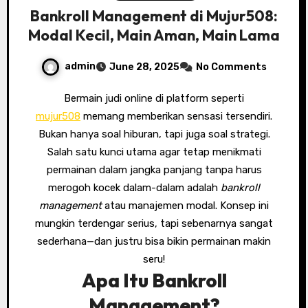
Bankroll Management di Mujur508:
Modal Kecil, Main Aman, Main Lama
admin
June 28, 2025
No Comments
Bermain judi online di platform seperti
mujur508
memang memberikan sensasi tersendiri.
Bukan hanya soal hiburan, tapi juga soal strategi.
Salah satu kunci utama agar tetap menikmati
permainan dalam jangka panjang tanpa harus
merogoh kocek dalam-dalam adalah
bankroll
management
atau manajemen modal. Konsep ini
mungkin terdengar serius, tapi sebenarnya sangat
sederhana—dan justru bisa bikin permainan makin
seru!
Apa Itu Bankroll
Management?