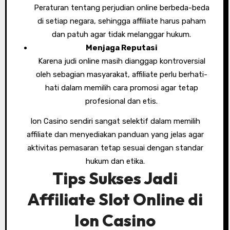
Peraturan tentang perjudian online berbeda-beda
di setiap negara, sehingga affiliate harus paham
dan patuh agar tidak melanggar hukum.
Menjaga Reputasi
Karena judi online masih dianggap kontroversial
oleh sebagian masyarakat, affiliate perlu berhati-
hati dalam memilih cara promosi agar tetap
profesional dan etis.
Ion Casino sendiri sangat selektif dalam memilih
affiliate dan menyediakan panduan yang jelas agar
aktivitas pemasaran tetap sesuai dengan standar
hukum dan etika.
Tips Sukses Jadi
Affiliate Slot Online di
Ion Casino