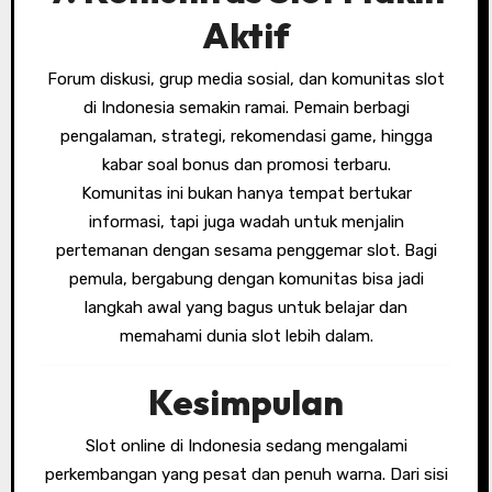
Aktif
Forum diskusi, grup media sosial, dan komunitas slot
di Indonesia semakin ramai. Pemain berbagi
pengalaman, strategi, rekomendasi game, hingga
kabar soal bonus dan promosi terbaru.
Komunitas ini bukan hanya tempat bertukar
informasi, tapi juga wadah untuk menjalin
pertemanan dengan sesama penggemar slot. Bagi
pemula, bergabung dengan komunitas bisa jadi
langkah awal yang bagus untuk belajar dan
memahami dunia slot lebih dalam.
Kesimpulan
Slot online di Indonesia sedang mengalami
perkembangan yang pesat dan penuh warna. Dari sisi