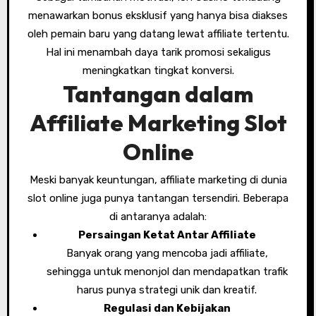
menawarkan bonus eksklusif yang hanya bisa diakses
oleh pemain baru yang datang lewat affiliate tertentu.
Hal ini menambah daya tarik promosi sekaligus
meningkatkan tingkat konversi.
Tantangan dalam
Affiliate Marketing Slot
Online
Meski banyak keuntungan, affiliate marketing di dunia
slot online juga punya tantangan tersendiri. Beberapa
di antaranya adalah:
Persaingan Ketat Antar Affiliate
Banyak orang yang mencoba jadi affiliate,
sehingga untuk menonjol dan mendapatkan trafik
harus punya strategi unik dan kreatif.
Regulasi dan Kebijakan