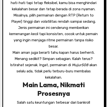
hati-hati tapi tetap fleksibel, kamu bisa menghindari
kekalahan besar dan tetap berada di zona nyaman.
Misalnya, pilih permainan dengan RTP (Return to
Player) tinggi dan volatilitas rendah sampai sedang.
Jenis permainan ini cenderung memberikan
kemenangan kecil tapi konsisten, cocok untuk pemain
yang ingin menjaga ritme permainan tanpa risiko
besar.
Main aman juga berarti tahu kapan harus berhenti.
Menang sedikit? Simpan sebagian. Kalah terus?
Istirahat sejenak. Ingat, permainan di
Mujur508
akan
selalu ada, tidak perlu terburu-buru membalas
kekalahan.
Main Lama, Nikmati
Prosesnya
Salah satu keuntungan terbesar dari bankroll