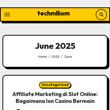
Skip
to
techmlliom
content
June 2025
Home
2025
June
Uncategorized
Affiliate Marketing di Slot Online:
Bagaimana Ion Casino Bermain