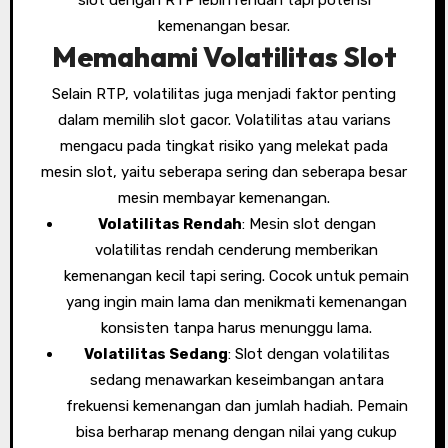
kemenangan besar.
Memahami Volatilitas Slot
Selain RTP, volatilitas juga menjadi faktor penting
dalam memilih slot gacor. Volatilitas atau varians
mengacu pada tingkat risiko yang melekat pada
mesin slot, yaitu seberapa sering dan seberapa besar
mesin membayar kemenangan.
Volatilitas Rendah
: Mesin slot dengan
volatilitas rendah cenderung memberikan
kemenangan kecil tapi sering. Cocok untuk pemain
yang ingin main lama dan menikmati kemenangan
konsisten tanpa harus menunggu lama.
Volatilitas Sedang
: Slot dengan volatilitas
sedang menawarkan keseimbangan antara
frekuensi kemenangan dan jumlah hadiah. Pemain
bisa berharap menang dengan nilai yang cukup