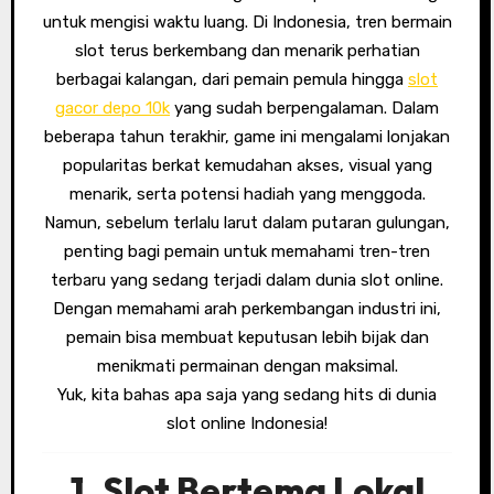
untuk mengisi waktu luang. Di Indonesia, tren bermain
slot terus berkembang dan menarik perhatian
berbagai kalangan, dari pemain pemula hingga
slot
gacor depo 10k
yang sudah berpengalaman. Dalam
beberapa tahun terakhir, game ini mengalami lonjakan
popularitas berkat kemudahan akses, visual yang
menarik, serta potensi hadiah yang menggoda.
Namun, sebelum terlalu larut dalam putaran gulungan,
penting bagi pemain untuk memahami tren-tren
terbaru yang sedang terjadi dalam dunia slot online.
Dengan memahami arah perkembangan industri ini,
pemain bisa membuat keputusan lebih bijak dan
menikmati permainan dengan maksimal.
Yuk, kita bahas apa saja yang sedang hits di dunia
slot online Indonesia!
1. Slot Bertema Lokal