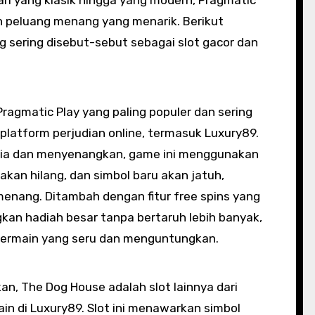
ari yang klasik hingga yang modern, Pragmatic
n peluang menang yang menarik. Berikut
g sering disebut-sebut sebagai slot gacor dan
ragmatic Play yang paling populer dan sering
 platform perjudian online, termasuk Luxury89.
ia dan menyenangkan, game ini menggunakan
kan hilang, dan simbol baru akan jatuh,
enang. Ditambah dengan fitur free spins yang
 hadiah besar tanpa bertaruh lebih banyak,
rmain yang seru dan menguntungkan.
, The Dog House adalah slot lainnya dari
in di Luxury89. Slot ini menawarkan simbol