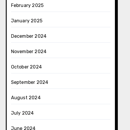
February 2025
January 2025
December 2024
November 2024
October 2024
September 2024
August 2024
July 2024
June 2024