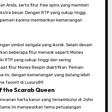
 Anda, serta fitur free spins yang memberi
tra besar. Dengan RTP yang cukup tinggi,
ak pemain karena memberikan kemenangan
gan simbol serigala yang ikonik. Selain desain
an beberapa fitur menarik seperti Money
liki RTP yang cukup tinggi dan sering
at fitur Money Respin diaktifkan. Pemain
me ini, dengan kemenangan yang datang lebih
e favorit di Luxury89.
of the Scarab Queen
ncarian harta karun yang tersembunyi di John
. Game ini menawarkan tema petualangan