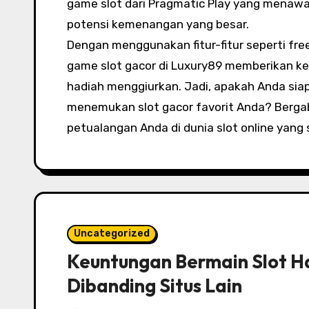
game slot dari Pragmatic Play yang menawar
potensi kemenangan yang besar.
Dengan menggunakan fitur-fitur seperti free
game slot gacor di Luxury89 memberikan k
hadiah menggiurkan. Jadi, apakah Anda si
menemukan slot gacor favorit Anda? Berga
petualangan Anda di dunia slot online yan
Uncategorized
Keuntungan Bermain Slot H
Dibanding Situs Lain