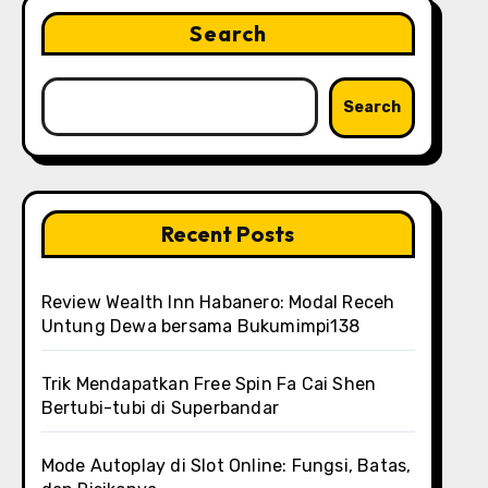
Search
Search
Recent Posts
Review Wealth Inn Habanero: Modal Receh
Untung Dewa bersama Bukumimpi138
Trik Mendapatkan Free Spin Fa Cai Shen
Bertubi-tubi di Superbandar
Mode Autoplay di Slot Online: Fungsi, Batas,