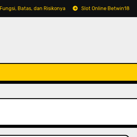
Batas, dan Risikonya
Slot Online Betwin188: Pandua