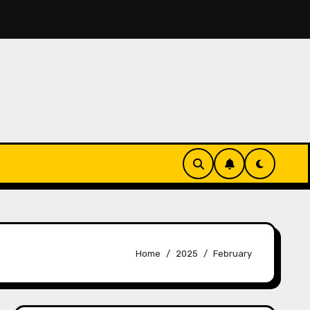
n Memahami Mekanik Permainan
Membedah Mitos Pola 
Home
2025
February