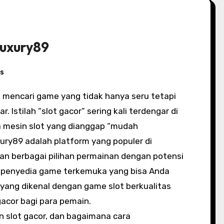
Luxury89
s
Istilah “slot gacor” sering kali terdengar di
da mesin slot yang dianggap “mudah
ury89 adalah platform yang populer di
an berbagai pilihan permainan dengan potensi
 penyedia game terkemuka yang bisa Anda
 yang dikenal dengan game slot berkualitas
acor bagi para pemain.
 slot gacor, dan bagaimana cara