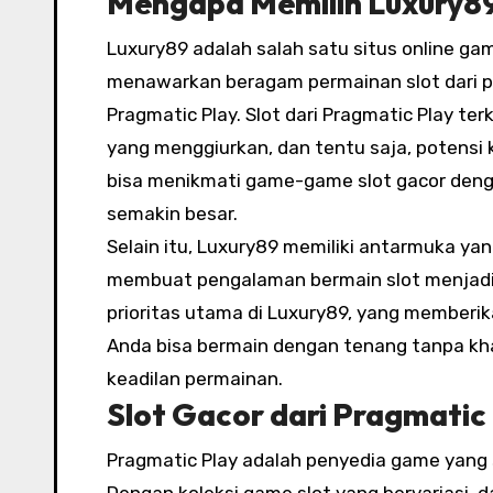
Mengapa Memilih Luxury8
Luxury89 adalah salah satu situs online ga
menawarkan beragam permainan slot dari p
Pragmatic Play. Slot dari Pragmatic Play te
yang menggiurkan, dan tentu saja, potensi
bisa menikmati game-game slot gacor deng
semakin besar.
Selain itu, Luxury89 memiliki antarmuka y
membuat pengalaman bermain slot menjadi
prioritas utama di Luxury89, yang memberik
Anda bisa bermain dengan tenang tanpa k
keadilan permainan.
Slot Gacor dari Pragmatic 
Pragmatic Play adalah penyedia game yang s