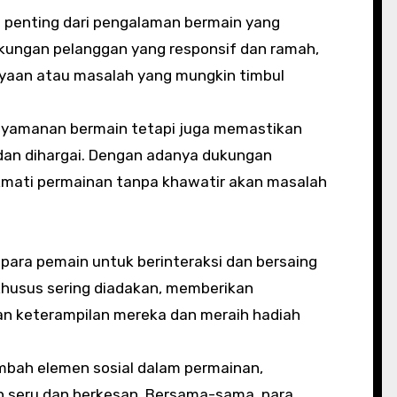
 penting dari pengalaman bermain yang
ngan pelanggan yang responsif dan ramah,
yaan atau masalah yang mungkin timbul
nyamanan bermain tetapi juga memastikan
dan dihargai. Dengan adanya dukungan
ikmati permainan tanpa khawatir akan masalah
para pemain untuk berinteraksi dan bersaing
khusus sering diadakan, memberikan
n keterampilan mereka dan meraih hadiah
mbah elemen sosial dalam permainan,
 seru dan berkesan. Bersama-sama, para