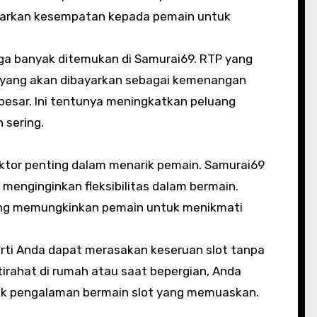
warkan kesempatan kepada pemain untuk
juga banyak ditemukan di Samurai69. RTP yang
an yang akan dibayarkan sebagai kemenangan
besar. Ini tentunya meningkatkan peluang
 sering.
tor penting dalam menarik pemain. Samurai69
nginginkan fleksibilitas dalam bermain.
yang memungkinkan pemain untuk menikmati
rti Anda dapat merasakan keseruan slot tanpa
irahat di rumah atau saat bepergian, Anda
uk pengalaman bermain slot yang memuaskan.