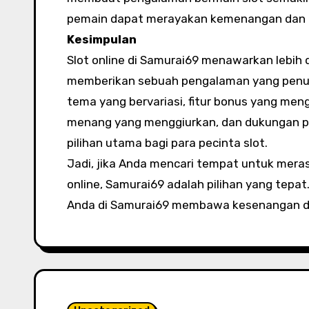
pemain dapat merayakan kemenangan dan ber
Kesimpulan
Slot online di Samurai69 menawarkan lebih 
memberikan sebuah pengalaman yang penuh
tema yang bervariasi, fitur bonus yang meng
menang yang menggiurkan, dan dukungan pe
pilihan utama bagi para pecinta slot.
Jadi, jika Anda mencari tempat untuk mera
online, Samurai69 adalah pilihan yang tepa
Anda di Samurai69 membawa kesenangan d