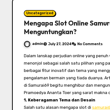
Uncategorized
Mengapa Slot Online Samur
Menguntungkan?
admin
July 27, 2024
No Comments
Dalam lanskap perjudian online yang penuh warna dan variatif, slot online dari Samurai69
menonjol sebagai salah satu pilihan yang 
berbagai fitur inovatif dan tema yang meng
pengalaman bermain yang tiada duanya. Arti
di Samurai69 begitu menghibur dan mengu
Pramoedya Ananta Toer yang sarat makna 
1. Keberagaman Tema dan Desain
Salah satu alasan mengapa slot di
samurai