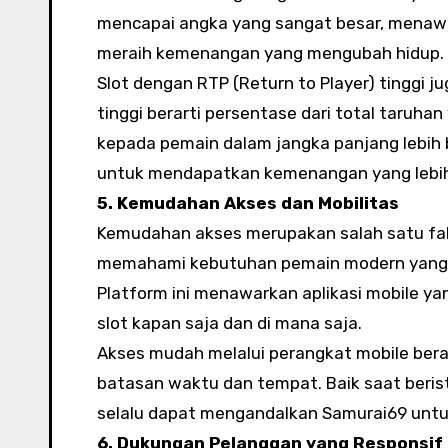
mencapai angka yang sangat besar, mena
meraih kemenangan yang mengubah hidup.
Slot dengan RTP (Return to Player) tinggi 
tinggi berarti persentase dari total taruh
kepada pemain dalam jangka panjang lebih 
untuk mendapatkan kemenangan yang lebih
5. Kemudahan Akses dan Mobilitas
Kemudahan akses merupakan salah satu fak
memahami kebutuhan pemain modern yang me
Platform ini menawarkan aplikasi mobile 
slot kapan saja dan di mana saja.
Akses mudah melalui perangkat mobile bera
batasan waktu dan tempat. Baik saat berist
selalu dapat mengandalkan Samurai69 unt
6. Dukungan Pelanggan yang Responsif