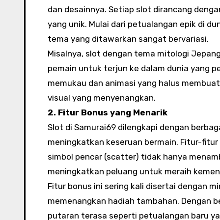
dan desainnya. Setiap slot dirancang den
yang unik. Mulai dari petualangan epik di d
tema yang ditawarkan sangat bervariasi.
Misalnya, slot dengan tema mitologi Jepa
pemain untuk terjun ke dalam dunia yang pe
memukau dan animasi yang halus membuat 
visual yang menyenangkan.
2. Fitur Bonus yang Menarik
Slot di Samurai69 dilengkapi dengan berbag
meningkatkan keseruan bermain. Fitur-fitur se
simbol pencar (scatter) tidak hanya menamb
meningkatkan peluang untuk meraih kemen
Fitur bonus ini sering kali disertai denga
memenangkan hadiah tambahan. Dengan beg
putaran terasa seperti petualangan baru