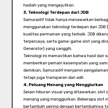
hadiah yang mengejutkan.
3. Teknologi Terdepan dari JDB
Samurai69 tidak hanya menawarkan berbagai
menggunakan teknologi terdepan dari JDB 
kualitas permainan yang terbaik. JDB diken
terpercaya, serta game-game slot yang di
Generator) yang canggih.
Teknologi ini memastikan bahwa hasil dari s
memberikan pemain kesempatan yang sama
demikian, Samurai69 menjamin pengalaman
tetapi juga transparan dan adil.
4. Peluang Menang yang Menggiurkan
Selain hiburan visual yang ditawarkan, slot
menang yang menggiurkan. Beberapa slot m
bertambah seiring dengan bertambahnya taru