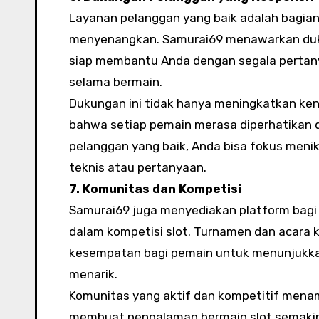
Layanan pelanggan yang baik adalah bagian
menyenangkan. Samurai69 menawarkan duku
siap membantu Anda dengan segala pertan
selama bermain.
Dukungan ini tidak hanya meningkatkan ke
bahwa setiap pemain merasa diperhatikan 
pelanggan yang baik, Anda bisa fokus men
teknis atau pertanyaan.
7. Komunitas dan Kompetisi
Samurai69 juga menyediakan platform bagi 
dalam kompetisi slot. Turnamen dan acara 
kesempatan bagi pemain untuk menunjukka
menarik.
Komunitas yang aktif dan kompetitif mena
membuat pengalaman bermain slot semakin