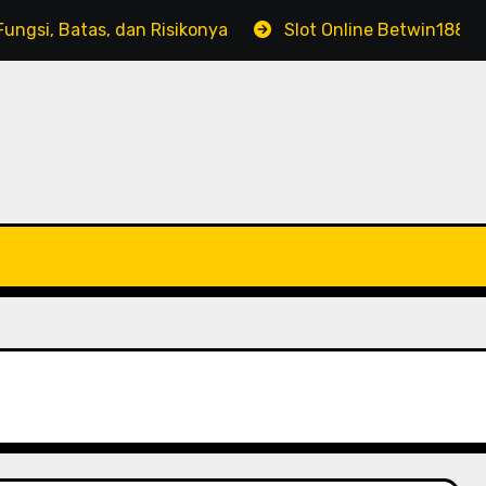
Batas, dan Risikonya
Slot Online Betwin188: Panduan