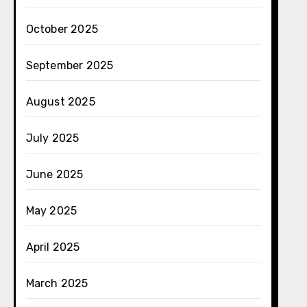
October 2025
September 2025
August 2025
July 2025
June 2025
May 2025
April 2025
March 2025