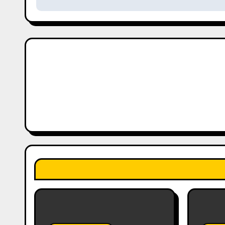
t
n
a
v
i
g
a
t
i
o