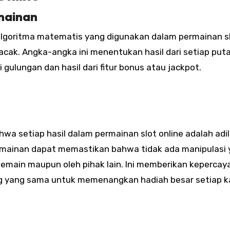
mainan
lgoritma matematis yang digunakan dalam permainan s
cak. Angka-angka ini menentukan hasil dari setiap put
gulungan dan hasil dari fitur bonus atau jackpot.
a setiap hasil dalam permainan slot online adalah adil
mainan dapat memastikan bahwa tidak ada manipulasi 
 pemain maupun oleh pihak lain. Ini memberikan kepercay
 yang sama untuk memenangkan hadiah besar setiap ka