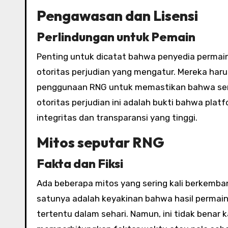
Pengawasan dan Lisensi
Perlindungan untuk Pemain
Penting untuk dicatat bahwa penyedia permaina
otoritas perjudian yang mengatur. Mereka har
penggunaan RNG untuk memastikan bahwa semua
otoritas perjudian ini adalah bukti bahwa pla
integritas dan transparansi yang tinggi.
Mitos seputar RNG
Fakta dan Fiksi
Ada beberapa mitos yang sering kali berkembang
satunya adalah keyakinan bahwa hasil permain
tertentu dalam sehari. Namun, ini tidak benar 