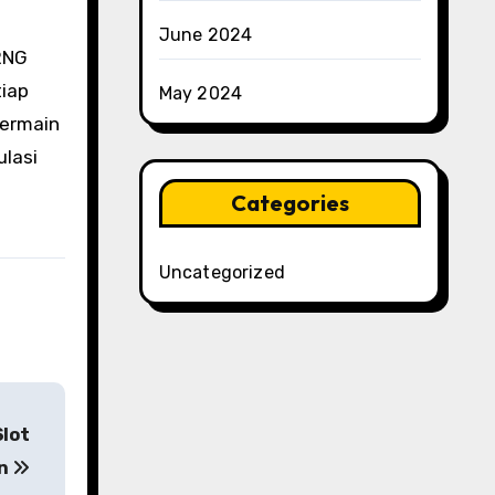
June 2024
RNG
tiap
May 2024
bermain
ulasi
Categories
Uncategorized
Slot
an