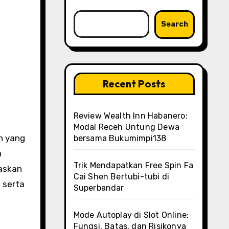
Search
Recent Posts
Review Wealth Inn Habanero:
Modal Receh Untung Dewa
n yang
bersama Bukumimpi138
n
Trik Mendapatkan Free Spin Fa
laskan
Cai Shen Bertubi-tubi di
 serta
Superbandar
Mode Autoplay di Slot Online:
Fungsi, Batas, dan Risikonya