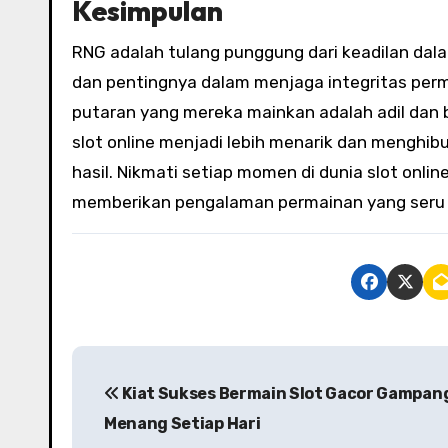
Kesimpulan
RNG adalah tulang punggung dari keadilan dal
dan pentingnya dalam menjaga integritas perm
putaran yang mereka mainkan adalah adil dan
slot online menjadi lebih menarik dan menghib
hasil. Nikmati setiap momen di dunia slot onl
memberikan pengalaman permainan yang seru 
P
Kiat Sukses Bermain Slot Gacor Gampan
o
Menang Setiap Hari
s