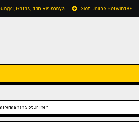
Batas, dan Risikonya
Slot Online Betwin188: Panduan
m Permainan Slot Online?