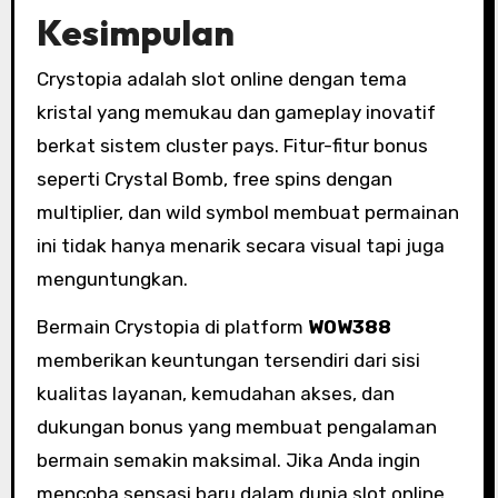
Kesimpulan
Crystopia adalah slot online dengan tema
kristal yang memukau dan gameplay inovatif
berkat sistem cluster pays. Fitur-fitur bonus
seperti Crystal Bomb, free spins dengan
multiplier, dan wild symbol membuat permainan
ini tidak hanya menarik secara visual tapi juga
menguntungkan.
Bermain Crystopia di platform
WOW388
memberikan keuntungan tersendiri dari sisi
kualitas layanan, kemudahan akses, dan
dukungan bonus yang membuat pengalaman
bermain semakin maksimal. Jika Anda ingin
mencoba sensasi baru dalam dunia slot online,