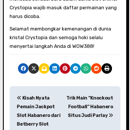
Crystopia wajib masuk daftar permainan yang
harus dicoba.
Selamat membongkar kemenangan di dunia
kristal Crystopia dan semoga hoki selalu
menyertai langkah Anda di WOW388!
P
Kisah Nyata
Trik Main “Knockout
o
Pemain Jackpot
Football” Habanero
s
Slot Habanero dari
Situs Judi Parlay
Betberry Slot
t