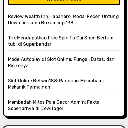
Review Wealth Inn Habanero: Modal Receh Untung
Dewa bersama Bukumimpi138
Trik Mendapatkan Free Spin Fa Cai Shen Bertubi-
tubi di Superbandar
Mode Autoplay di Slot Online: Fungsi, Batas, dan
Risikonya
Slot Online Betwin188: Panduan Memahami
Mekanik Permainan
Membedah Mitos Pola Gacor Admin: Fakta
Sebenarnya di Dewitogel