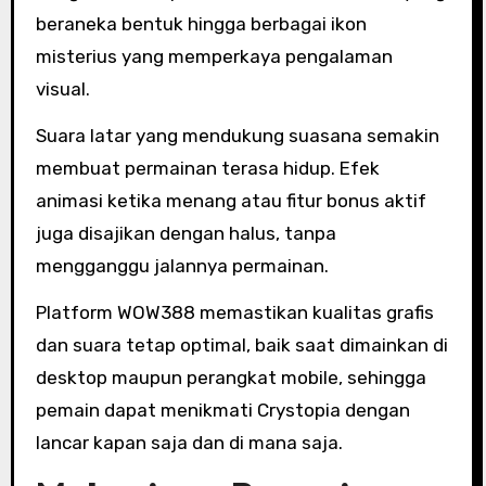
beraneka bentuk hingga berbagai ikon
misterius yang memperkaya pengalaman
visual.
Suara latar yang mendukung suasana semakin
membuat permainan terasa hidup. Efek
animasi ketika menang atau fitur bonus aktif
juga disajikan dengan halus, tanpa
mengganggu jalannya permainan.
Platform WOW388 memastikan kualitas grafis
dan suara tetap optimal, baik saat dimainkan di
desktop maupun perangkat mobile, sehingga
pemain dapat menikmati Crystopia dengan
lancar kapan saja dan di mana saja.