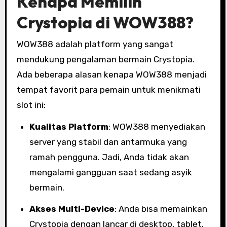
Kenapa Memilih
Crystopia di WOW388?
WOW388 adalah platform yang sangat
mendukung pengalaman bermain Crystopia.
Ada beberapa alasan kenapa WOW388 menjadi
tempat favorit para pemain untuk menikmati
slot ini:
Kualitas Platform
: WOW388 menyediakan
server yang stabil dan antarmuka yang
ramah pengguna. Jadi, Anda tidak akan
mengalami gangguan saat sedang asyik
bermain.
Akses Multi-Device
: Anda bisa memainkan
Crystopia dengan lancar di desktop, tablet,