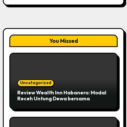
You Missed
Uncategorized
Review Wealth Inn Habanero: Modal
Receh Untung Dewa bersama
Bukumimpi138