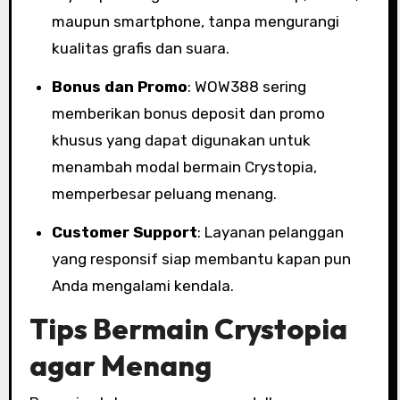
maupun smartphone, tanpa mengurangi
kualitas grafis dan suara.
Bonus dan Promo
: WOW388 sering
memberikan bonus deposit dan promo
khusus yang dapat digunakan untuk
menambah modal bermain Crystopia,
memperbesar peluang menang.
Customer Support
: Layanan pelanggan
yang responsif siap membantu kapan pun
Anda mengalami kendala.
Tips Bermain Crystopia
agar Menang