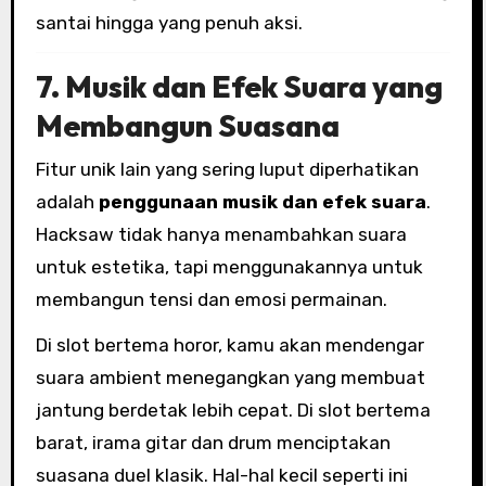
santai hingga yang penuh aksi.
7. Musik dan Efek Suara yang
Membangun Suasana
Fitur unik lain yang sering luput diperhatikan
adalah
penggunaan musik dan efek suara
.
Hacksaw tidak hanya menambahkan suara
untuk estetika, tapi menggunakannya untuk
membangun tensi dan emosi permainan.
Di slot bertema horor, kamu akan mendengar
suara ambient menegangkan yang membuat
jantung berdetak lebih cepat. Di slot bertema
barat, irama gitar dan drum menciptakan
suasana duel klasik. Hal-hal kecil seperti ini