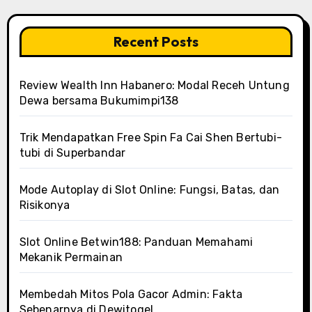
Recent Posts
Review Wealth Inn Habanero: Modal Receh Untung
Dewa bersama Bukumimpi138
Trik Mendapatkan Free Spin Fa Cai Shen Bertubi-
tubi di Superbandar
Mode Autoplay di Slot Online: Fungsi, Batas, dan
Risikonya
Slot Online Betwin188: Panduan Memahami
Mekanik Permainan
Membedah Mitos Pola Gacor Admin: Fakta
Sebenarnya di Dewitogel