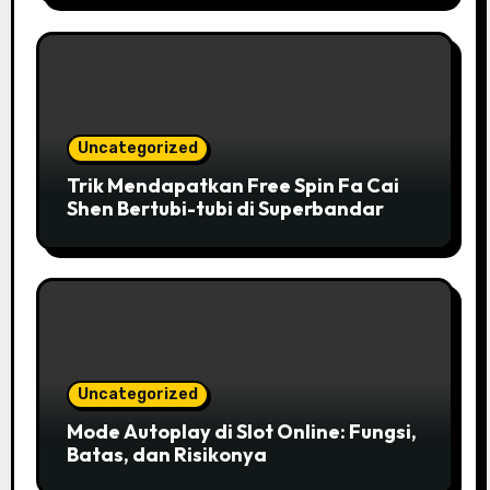
Uncategorized
Trik Mendapatkan Free Spin Fa Cai
Shen Bertubi-tubi di Superbandar
Uncategorized
Mode Autoplay di Slot Online: Fungsi,
Batas, dan Risikonya