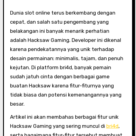
Dunia slot online terus berkembang dengan
cepat, dan salah satu pengembang yang
belakangan ini banyak menarik perhatian
adalah Hacksaw Gaming. Developer ini dikenal
karena pendekatannya yang unik terhadap
desain permainan: minimalis, tajam, dan penuh
kejutan. Di platform bri4d, banyak pemain
sudah jatuh cinta dengan berbagai game
buatan Hacksaw karena fitur-fiturnya yang
tidak biasa dan potensi kemenangannya yang
besar.
Artikel ini akan membahas berbagai fitur unik
Hacksaw Gaming yang sering muncul di
bri4d
,
serta bagaimana fitur-fitur tersebut membuat