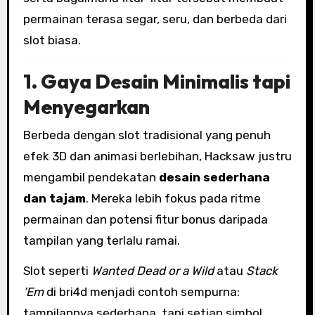
permainan terasa segar, seru, dan berbeda dari
slot biasa.
1. Gaya Desain Minimalis tapi
Menyegarkan
Berbeda dengan slot tradisional yang penuh
efek 3D dan animasi berlebihan, Hacksaw justru
mengambil pendekatan
desain sederhana
dan tajam
. Mereka lebih fokus pada ritme
permainan dan potensi fitur bonus daripada
tampilan yang terlalu ramai.
Slot seperti
Wanted Dead or a Wild
atau
Stack
’Em
di bri4d menjadi contoh sempurna:
tampilannya sederhana, tapi setiap simbol,