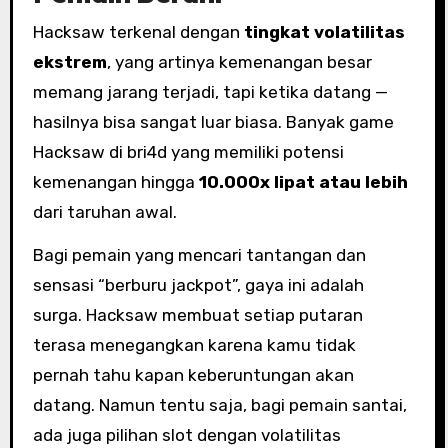
Hacksaw terkenal dengan
tingkat volatilitas
ekstrem
, yang artinya kemenangan besar
memang jarang terjadi, tapi ketika datang —
hasilnya bisa sangat luar biasa. Banyak game
Hacksaw di bri4d yang memiliki potensi
kemenangan hingga
10.000x lipat atau lebih
dari taruhan awal.
Bagi pemain yang mencari tantangan dan
sensasi “berburu jackpot”, gaya ini adalah
surga. Hacksaw membuat setiap putaran
terasa menegangkan karena kamu tidak
pernah tahu kapan keberuntungan akan
datang. Namun tentu saja, bagi pemain santai,
ada juga pilihan slot dengan volatilitas