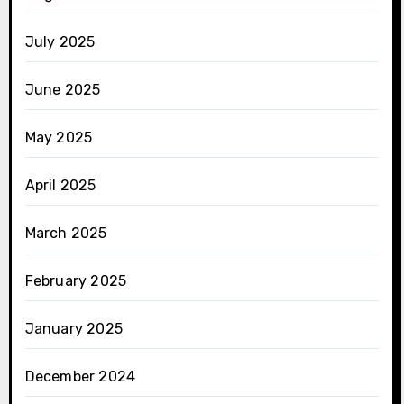
July 2025
June 2025
May 2025
April 2025
March 2025
February 2025
January 2025
December 2024