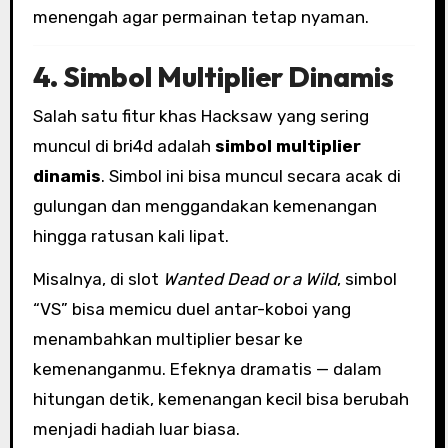
menengah agar permainan tetap nyaman.
4. Simbol Multiplier Dinamis
Salah satu fitur khas Hacksaw yang sering
muncul di bri4d adalah
simbol multiplier
dinamis
. Simbol ini bisa muncul secara acak di
gulungan dan menggandakan kemenangan
hingga ratusan kali lipat.
Misalnya, di slot
Wanted Dead or a Wild
, simbol
“VS” bisa memicu duel antar-koboi yang
menambahkan multiplier besar ke
kemenanganmu. Efeknya dramatis — dalam
hitungan detik, kemenangan kecil bisa berubah
menjadi hadiah luar biasa.