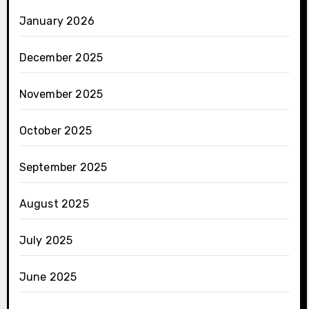
January 2026
December 2025
November 2025
October 2025
September 2025
August 2025
July 2025
June 2025