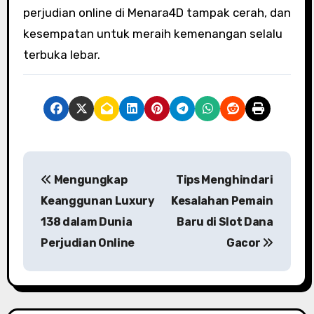
perjudian online di Menara4D tampak cerah, dan
kesempatan untuk meraih kemenangan selalu
terbuka lebar.
P
Mengungkap
Tips Menghindari
o
Keanggunan Luxury
Kesalahan Pemain
s
138 dalam Dunia
Baru di Slot Dana
Perjudian Online
Gacor
t
n
a