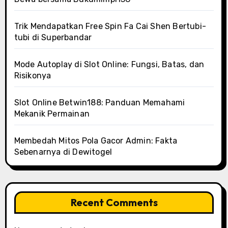
Trik Mendapatkan Free Spin Fa Cai Shen Bertubi-
tubi di Superbandar
Mode Autoplay di Slot Online: Fungsi, Batas, dan
Risikonya
Slot Online Betwin188: Panduan Memahami
Mekanik Permainan
Membedah Mitos Pola Gacor Admin: Fakta
Sebenarnya di Dewitogel
Recent Comments