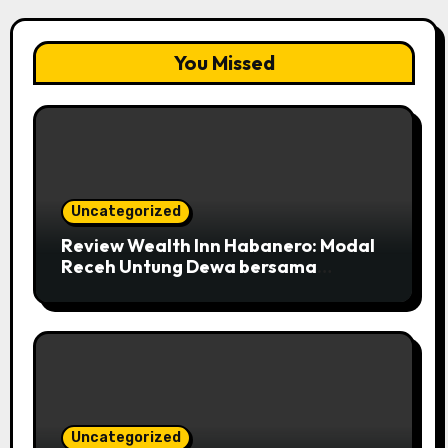
You Missed
Uncategorized
Review Wealth Inn Habanero: Modal
Receh Untung Dewa bersama
Bukumimpi138
Uncategorized