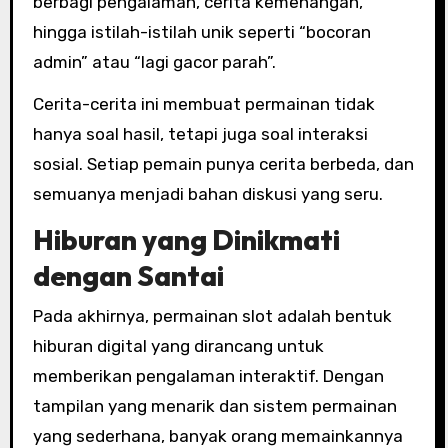
berbagi pengalaman, cerita kemenangan,
hingga istilah-istilah unik seperti “bocoran
admin” atau “lagi gacor parah”.
Cerita-cerita ini membuat permainan tidak
hanya soal hasil, tetapi juga soal interaksi
sosial. Setiap pemain punya cerita berbeda, dan
semuanya menjadi bahan diskusi yang seru.
Hiburan yang Dinikmati
dengan Santai
Pada akhirnya, permainan slot adalah bentuk
hiburan digital yang dirancang untuk
memberikan pengalaman interaktif. Dengan
tampilan yang menarik dan sistem permainan
yang sederhana, banyak orang memainkannya