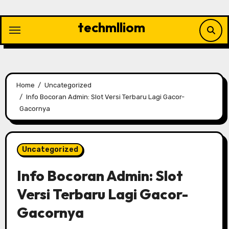
Skip
to
techmlliom
content
Home
Uncategorized
Info Bocoran Admin: Slot Versi Terbaru Lagi Gacor-
Gacornya
Uncategorized
Info Bocoran Admin: Slot
Versi Terbaru Lagi Gacor-
Gacornya