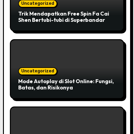
Uncategorized
Trik Mendapatkan Free Spin Fa Cai
Shen Bertubi-tubi di Superbandar
Uncategorized
Mode Autoplay di Slot Online: Fungsi,
Batas, dan Risikonya