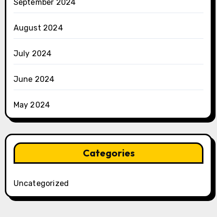
September 2024
August 2024
July 2024
June 2024
May 2024
Categories
Uncategorized