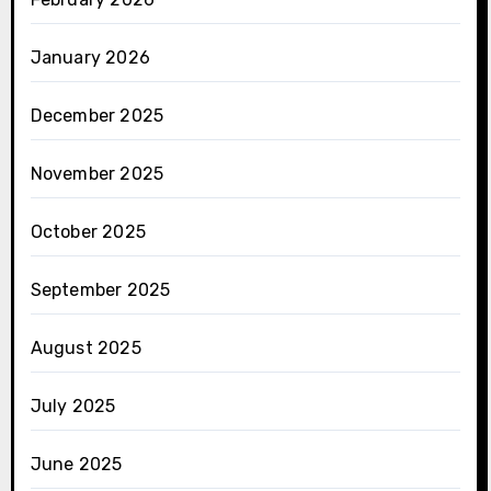
January 2026
December 2025
November 2025
October 2025
September 2025
August 2025
July 2025
June 2025