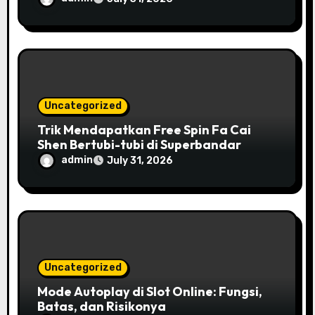
Uncategorized
Trik Mendapatkan Free Spin Fa Cai
Shen Bertubi-tubi di Superbandar
admin
July 31, 2026
Uncategorized
Mode Autoplay di Slot Online: Fungsi,
Batas, dan Risikonya