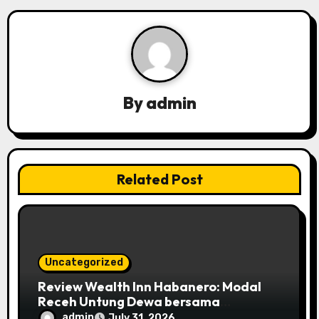
a
v
i
g
By
admin
a
t
Related Post
i
o
n
Uncategorized
Review Wealth Inn Habanero: Modal
Receh Untung Dewa bersama
Bukumimpi138
admin
July 31, 2026