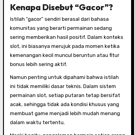
Kenapa Disebut “Gacor”?
Istilah “gacor” sendiri berasal dari bahasa
komunitas yang berarti permainan sedang
sering memberikan hasil positif. Dalam konteks
slot, ini biasanya merujuk pada momen ketika
kemenangan kecil muncul beruntun atau fitur
bonus lebih sering aktif.
Namun penting untuk dipahami bahwa istilah
ini tidak memiliki dasar teknis. Dalam sistem
permainan slot, setiap putaran tetap bersifat
acak, sehingga tidak ada kondisi khusus yang
membuat game menjadi lebih mudah menang
dalam waktu tertentu.