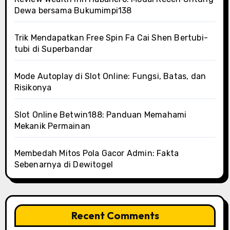
Dewa bersama Bukumimpi138
Trik Mendapatkan Free Spin Fa Cai Shen Bertubi-
tubi di Superbandar
Mode Autoplay di Slot Online: Fungsi, Batas, dan
Risikonya
Slot Online Betwin188: Panduan Memahami
Mekanik Permainan
Membedah Mitos Pola Gacor Admin: Fakta
Sebenarnya di Dewitogel
Recent Comments