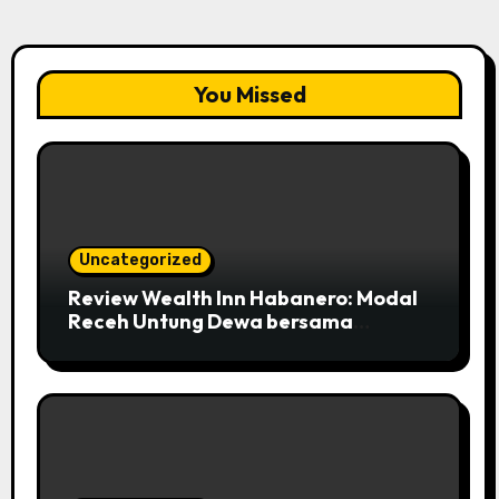
You Missed
Uncategorized
Review Wealth Inn Habanero: Modal
Receh Untung Dewa bersama
Bukumimpi138