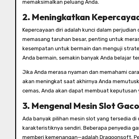
memaksimalkan peluang Anda.
2. Meningkatkan Kepercayaa
Kepercayaan diri adalah kunci dalam perjudian
memasang taruhan besar, penting untuk mera
kesempatan untuk bermain dan menguji strate
Anda bermain, semakin banyak Anda belajar te
Jika Anda merasa nyaman dan memahami cara 
akan meningkat saat akhirnya Anda memutuska
cemas, Anda akan dapat membuat keputusan ya
3. Mengenal Mesin Slot Gaco
Ada banyak pilihan mesin slot yang tersedia di
karakteristiknya sendiri. Beberapa penyedia g
memberi kemenangan—adalah Dragoonsoft. Peny