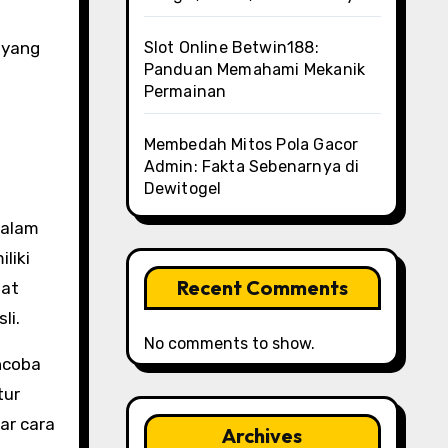
 yang
Slot Online Betwin188:
Panduan Memahami Mekanik
Permainan
Membedah Mitos Pola Gacor
Admin: Fakta Sebenarnya di
Dewitogel
dalam
liki
Recent Comments
gat
li.
No comments to show.
ncoba
tur
ar cara
Archives