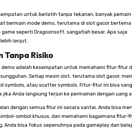
mpatan untuk berlatih tanpa tekanan, banyak pemain
aat bermain mode demo, terutama di slot gacor bertema
 game seperti Dragoonsoft, sangatlah besar. Apa saja
ebih lanjut.
 Tanpa Risiko
 demo adalah kesempatan untuk memahami fitur-fitur 
ngguhan. Setiap mesin slot, terutama slot gacor, memi
ld symbols, atau scatter symbols. Fitur-fitur ini bisa san
ika Anda langsung terjun ke permainan dengan uang as
an dengan semua fitur ini secara santai. Anda bisa me
simbol-simbol khusus, dan memahami bagaimana fitur-fi
, Anda bisa fokus sepenuhnya pada gameplay dan belaj