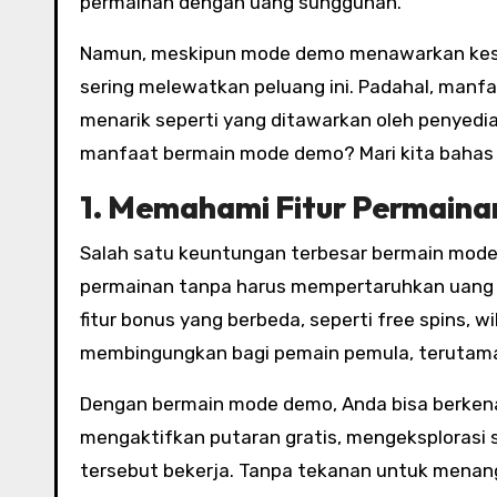
permainan dengan uang sungguhan.
Namun, meskipun mode demo menawarkan kese
sering melewatkan peluang ini. Padahal, manf
menarik seperti yang ditawarkan oleh penyedia
manfaat bermain mode demo? Mari kita bahas l
1. Memahami Fitur Permainan
Salah satu keuntungan terbesar bermain mode
permainan tanpa harus mempertaruhkan uang su
fitur bonus yang berbeda, seperti free spins, wi
membingungkan bagi pemain pemula, terutama j
Dengan bermain mode demo, Anda bisa berkenal
mengaktifkan putaran gratis, mengeksplorasi 
tersebut bekerja. Tanpa tekanan untuk menang