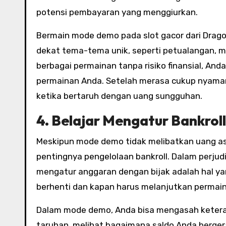
potensi pembayaran yang menggiurkan.
Bermain mode demo pada slot gacor dari Dra
dekat tema-tema unik, seperti petualangan, m
berbagai permainan tanpa risiko finansial, An
permainan Anda. Setelah merasa cukup nyaman
ketika bertaruh dengan uang sungguhan.
4. Belajar Mengatur Bankrol
Meskipun mode demo tidak melibatkan uang asl
pentingnya pengelolaan bankroll. Dalam perjudia
mengatur anggaran dengan bijak adalah hal ya
berhenti dan kapan harus melanjutkan permai
Dalam mode demo, Anda bisa mengasah keteram
taruhan, melihat bagaimana saldo Anda berge