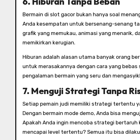
6. Hiburan Tanpa Beban
Bermain di slot gacor bukan hanya soal menan
Anda kesempatan untuk bersenang-senang tanp
grafik yang memukau, animasi yang menarik, d
memikirkan kerugian.
Hiburan adalah alasan utama banyak orang b
untuk merasakannya dengan cara yang bebas s
pengalaman bermain yang seru dan mengasyik
7. Menguji Strategi Tanpa R
Setiap pemain judi memiliki strategi tertent
Dengan bermain mode demo, Anda bisa menguji 
Apakah Anda ingin mencoba strategi bertaruh k
mencapai level tertentu? Semua itu bisa dilak