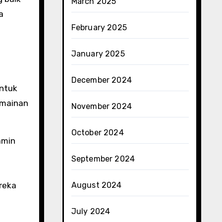
March 2025
a
February 2025
January 2025
December 2024
ntuk
rmainan
November 2024
October 2024
amin
September 2024
reka
August 2024
July 2024