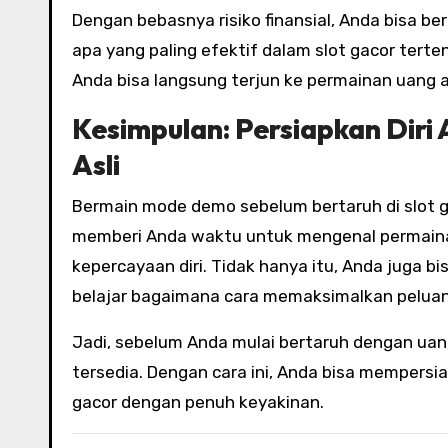
Dengan bebasnya risiko finansial, Anda bisa 
apa yang paling efektif dalam slot gacor terte
Anda bisa langsung terjun ke permainan uang as
Kesimpulan: Persiapkan Dir
Asli
Bermain mode demo sebelum bertaruh di slot ga
memberi Anda waktu untuk mengenal permaina
kepercayaan diri. Tidak hanya itu, Anda juga 
belajar bagaimana cara memaksimalkan pelua
Jadi, sebelum Anda mulai bertaruh dengan u
tersedia. Dengan cara ini, Anda bisa mempersi
gacor dengan penuh keyakinan.