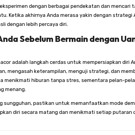
bereksperimen dengan berbagai pendekatan dan mencari 
ntu. Ketika akhirnya Anda merasa yakin dengan strategi 
li dengan lebih percaya diri.
i Anda Sebelum Bermain dengan Ua
cor adalah langkah cerdas untuk mempersiapkan diri An
n, mengasah keterampilan, menguji strategi, dan me
bisa menikmati hiburan tanpa stres, sementara pelan-pel
ng menang.
ang sungguhan, pastikan untuk memanfaatkan mode dem
apkan diri secara matang dan menikmati setiap putaran d