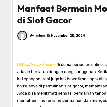
Manfaat Bermain Mo
di Slot Gacor
By
admin
November 20, 2024
https://www.tmi.id/
Di dunia perjudian online,
adalah bertaruh dengan uang sungguhan. Ketik
ketegangan, tapi juga kekhawatiran—apakah s
khususnya di permainan slot gacor, memainkan
Anda bisa menikmati sensasi permainan tanpa ri
memahami mekanisme permainan dan mengasah