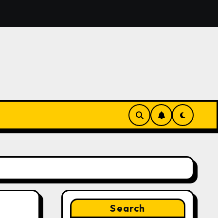
 Memahami Mekanik Permainan
Membedah Mitos Pola G
Search