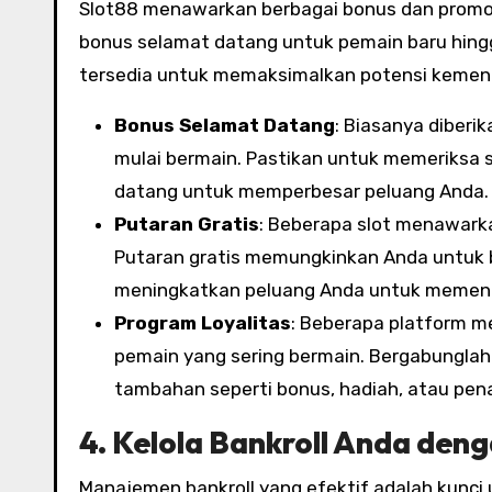
Slot88 menawarkan berbagai bonus dan promo
bonus selamat datang untuk pemain baru hin
tersedia untuk memaksimalkan potensi kemen
Bonus Selamat Datang
: Biasanya diberi
mulai bermain. Pastikan untuk memeriksa 
datang untuk memperbesar peluang Anda.
Putaran Gratis
: Beberapa slot menawarka
Putaran gratis memungkinkan Anda untuk 
meningkatkan peluang Anda untuk memena
Program Loyalitas
: Beberapa platform m
pemain yang sering bermain. Bergabungla
tambahan seperti bonus, hadiah, atau pen
4. Kelola Bankroll Anda deng
Manajemen bankroll yang efektif adalah kunci