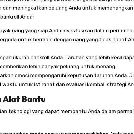
ma dan meningkatkan peluang Anda untuk memenangkan
bankroll Anda:
anyak uang yang siap Anda investasikan dalam permaina
 tergoda untuk bermain dengan uang yang tidak dapat A
ngan ukuran bankroll Anda. Taruhan yang lebih kecil dap
emberikan lebih banyak peluang untuk menang.
iarkan emosi mempengaruhi keputusan taruhan Anda. J
waktu untuk istirahat dan evaluasi kembali strategi An
 Alat Bantu
 dan teknologi yang dapat membantu Anda dalam permai