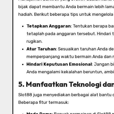
bijak dapat membantu Anda bermain lebih la
hadiah. Berikut beberapa tips untuk mengelola 
Tetapkan Anggaran
: Tentukan berapa b
tetaplah pada anggaran tersebut. Hindari
rugikan.
Atur Taruhan
: Sesuaikan taruhan Anda de
memperpanjang waktu bermain Anda dan m
Hindari Keputusan Emosional
: Jangan b
Anda mengalami kekalahan beruntun, ambil 
5. Manfaatkan Teknologi dan
Slot88 juga menyediakan berbagai alat bantu
Beberapa fitur termasuk: