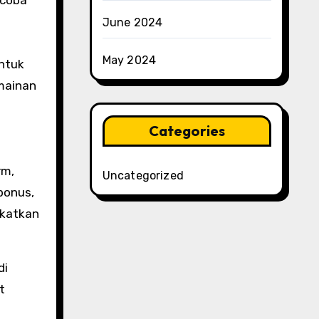
ncoba
i
June 2024
May 2024
untuk
mainan
Categories
rm,
Uncategorized
bonus,
gkatkan
di
t