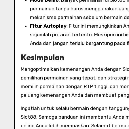
Mode Demo
: Banyak permainan di Slot
permainan tanpa harus menggunakan uang 
mekanisme permainan sebelum bermain d
Fitur Autoplay
: Fitur ini memungkinkan 
sejumlah putaran tertentu. Meskipun ini 
Anda dan jangan terlalu bergantung pada fit
Kesimpulan
Mengoptimalkan kemenangan Anda dengan Slo
pemilihan permainan yang tepat, dan strateg
memilih permainan dengan RTP tinggi, dan me
peluang kemenangan Anda dan membuat penga
Ingatlah untuk selalu bermain dengan tanggun
Slot88. Semoga panduan ini membantu Anda m
online Anda lebih memuaskan. Selamat bermai