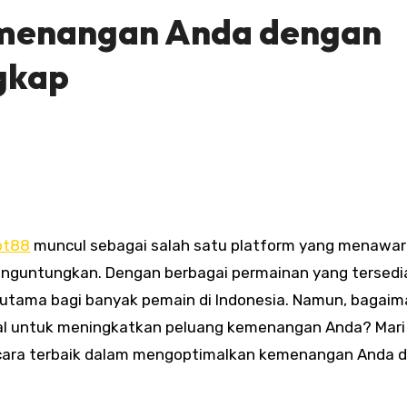
menangan Anda dengan
gkap
ot88
muncul sebagai salah satu platform yang menawa
nguntungkan. Dengan berbagai permainan yang tersedi
ihan utama bagi banyak pemain di Indonesia. Namun, bagai
al untuk meningkatkan peluang kemenangan Anda? Mari 
 cara terbaik dalam mengoptimalkan kemenangan Anda 