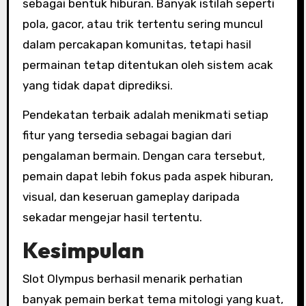
sebagai bentuk hiburan. Banyak istilah seperti
pola, gacor, atau trik tertentu sering muncul
dalam percakapan komunitas, tetapi hasil
permainan tetap ditentukan oleh sistem acak
yang tidak dapat diprediksi.
Pendekatan terbaik adalah menikmati setiap
fitur yang tersedia sebagai bagian dari
pengalaman bermain. Dengan cara tersebut,
pemain dapat lebih fokus pada aspek hiburan,
visual, dan keseruan gameplay daripada
sekadar mengejar hasil tertentu.
Kesimpulan
Slot Olympus berhasil menarik perhatian
banyak pemain berkat tema mitologi yang kuat,