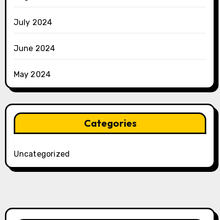
July 2024
June 2024
May 2024
Categories
Uncategorized