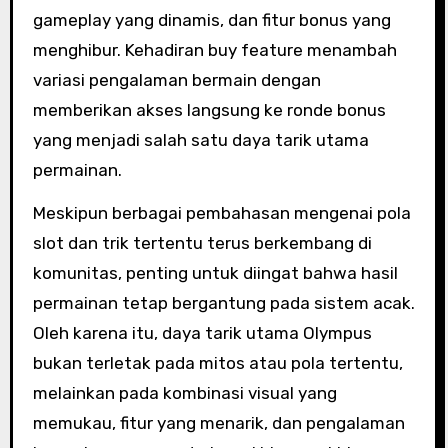
gameplay yang dinamis, dan fitur bonus yang
menghibur. Kehadiran buy feature menambah
variasi pengalaman bermain dengan
memberikan akses langsung ke ronde bonus
yang menjadi salah satu daya tarik utama
permainan.
Meskipun berbagai pembahasan mengenai pola
slot dan trik tertentu terus berkembang di
komunitas, penting untuk diingat bahwa hasil
permainan tetap bergantung pada sistem acak.
Oleh karena itu, daya tarik utama Olympus
bukan terletak pada mitos atau pola tertentu,
melainkan pada kombinasi visual yang
memukau, fitur yang menarik, dan pengalaman