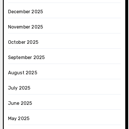
December 2025
November 2025
October 2025
September 2025
August 2025
July 2025
June 2025
May 2025