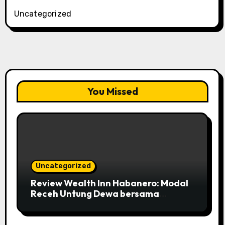
Uncategorized
You Missed
Uncategorized
Review Wealth Inn Habanero: Modal
Receh Untung Dewa bersama
Bukumimpi138