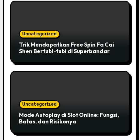
Uncategorized
Trik Mendapatkan Free Spin Fa Cai
Shen Bertubi-tubi di Superbandar
Uncategorized
Mode Autoplay di Slot Online: Fungsi,
Batas, dan Risikonya