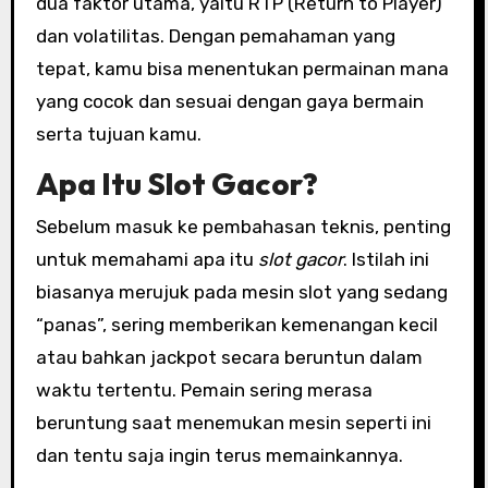
dua faktor utama, yaitu RTP (Return to Player)
dan volatilitas. Dengan pemahaman yang
tepat, kamu bisa menentukan permainan mana
yang cocok dan sesuai dengan gaya bermain
serta tujuan kamu.
Apa Itu Slot Gacor?
Sebelum masuk ke pembahasan teknis, penting
untuk memahami apa itu
slot gacor
. Istilah ini
biasanya merujuk pada mesin slot yang sedang
“panas”, sering memberikan kemenangan kecil
atau bahkan jackpot secara beruntun dalam
waktu tertentu. Pemain sering merasa
beruntung saat menemukan mesin seperti ini
dan tentu saja ingin terus memainkannya.