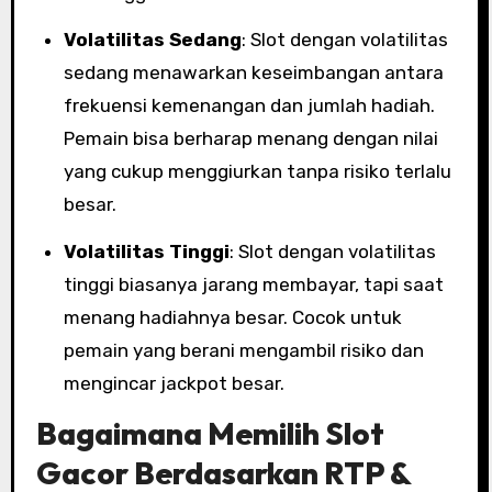
Volatilitas Sedang
: Slot dengan volatilitas
sedang menawarkan keseimbangan antara
frekuensi kemenangan dan jumlah hadiah.
Pemain bisa berharap menang dengan nilai
yang cukup menggiurkan tanpa risiko terlalu
besar.
Volatilitas Tinggi
: Slot dengan volatilitas
tinggi biasanya jarang membayar, tapi saat
menang hadiahnya besar. Cocok untuk
pemain yang berani mengambil risiko dan
mengincar jackpot besar.
Bagaimana Memilih Slot
Gacor Berdasarkan RTP &