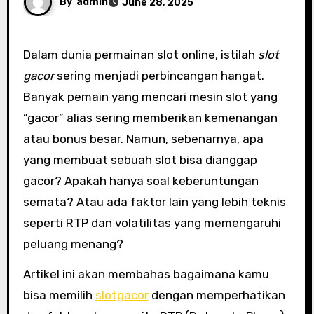
By
admin
June 28, 2025
Dalam dunia permainan slot online, istilah
slot
gacor
sering menjadi perbincangan hangat.
Banyak pemain yang mencari mesin slot yang
“gacor” alias sering memberikan kemenangan
atau bonus besar. Namun, sebenarnya, apa
yang membuat sebuah slot bisa dianggap
gacor? Apakah hanya soal keberuntungan
semata? Atau ada faktor lain yang lebih teknis
seperti RTP dan volatilitas yang memengaruhi
peluang menang?
Artikel ini akan membahas bagaimana kamu
bisa memilih
slotgacor
dengan memperhatikan