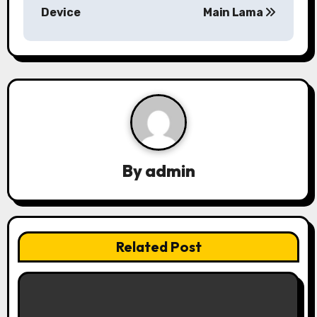
Device
Main Lama
n
a
v
i
g
a
By
admin
t
i
Related Post
o
n