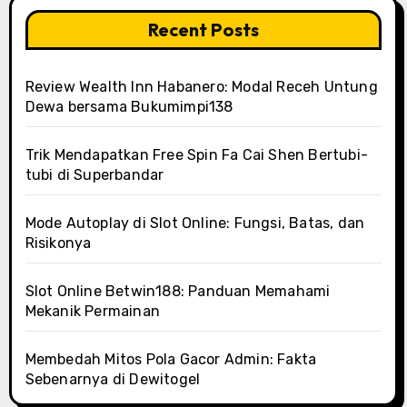
Recent Posts
Review Wealth Inn Habanero: Modal Receh Untung
Dewa bersama Bukumimpi138
Trik Mendapatkan Free Spin Fa Cai Shen Bertubi-
tubi di Superbandar
Mode Autoplay di Slot Online: Fungsi, Batas, dan
Risikonya
Slot Online Betwin188: Panduan Memahami
Mekanik Permainan
Membedah Mitos Pola Gacor Admin: Fakta
Sebenarnya di Dewitogel