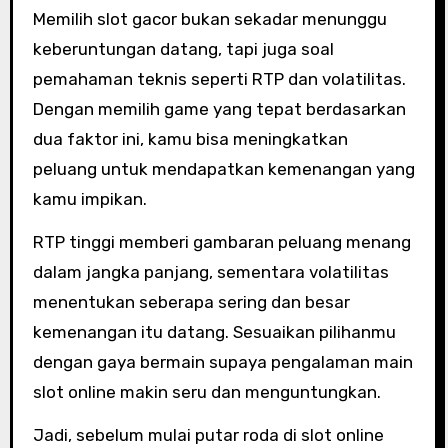
Memilih slot gacor bukan sekadar menunggu
keberuntungan datang, tapi juga soal
pemahaman teknis seperti RTP dan volatilitas.
Dengan memilih game yang tepat berdasarkan
dua faktor ini, kamu bisa meningkatkan
peluang untuk mendapatkan kemenangan yang
kamu impikan.
RTP tinggi memberi gambaran peluang menang
dalam jangka panjang, sementara volatilitas
menentukan seberapa sering dan besar
kemenangan itu datang. Sesuaikan pilihanmu
dengan gaya bermain supaya pengalaman main
slot online makin seru dan menguntungkan.
Jadi, sebelum mulai putar roda di slot online