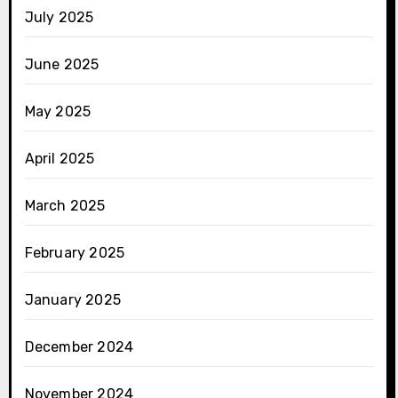
July 2025
June 2025
May 2025
April 2025
March 2025
February 2025
January 2025
December 2024
November 2024