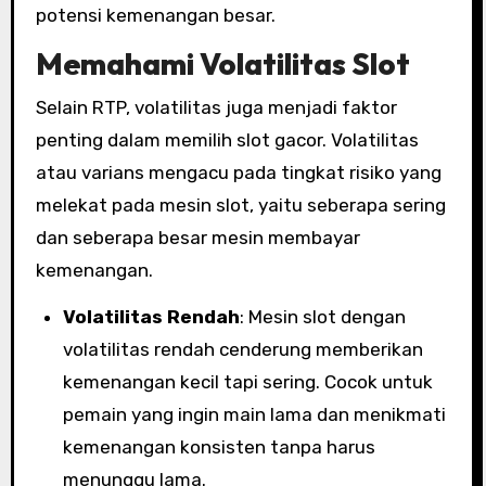
potensi kemenangan besar.
Memahami Volatilitas Slot
Selain RTP, volatilitas juga menjadi faktor
penting dalam memilih slot gacor. Volatilitas
atau varians mengacu pada tingkat risiko yang
melekat pada mesin slot, yaitu seberapa sering
dan seberapa besar mesin membayar
kemenangan.
Volatilitas Rendah
: Mesin slot dengan
volatilitas rendah cenderung memberikan
kemenangan kecil tapi sering. Cocok untuk
pemain yang ingin main lama dan menikmati
kemenangan konsisten tanpa harus
menunggu lama.