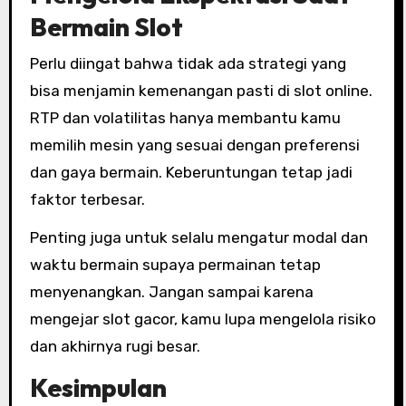
Bermain Slot
Perlu diingat bahwa tidak ada strategi yang
bisa menjamin kemenangan pasti di slot online.
RTP dan volatilitas hanya membantu kamu
memilih mesin yang sesuai dengan preferensi
dan gaya bermain. Keberuntungan tetap jadi
faktor terbesar.
Penting juga untuk selalu mengatur modal dan
waktu bermain supaya permainan tetap
menyenangkan. Jangan sampai karena
mengejar slot gacor, kamu lupa mengelola risiko
dan akhirnya rugi besar.
Kesimpulan