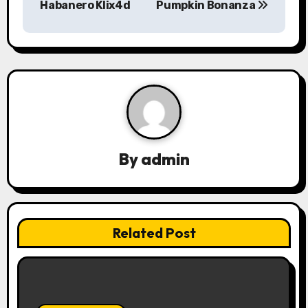
Habanero Klix4d
Pumpkin Bonanza
t
n
a
v
i
g
By
admin
a
t
Related Post
i
o
n