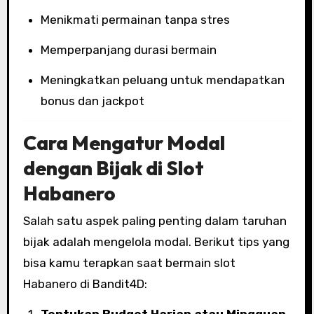
Menikmati permainan tanpa stres
Memperpanjang durasi bermain
Meningkatkan peluang untuk mendapatkan
bonus dan jackpot
Cara Mengatur Modal
dengan Bijak di Slot
Habanero
Salah satu aspek paling penting dalam taruhan
bijak adalah mengelola modal. Berikut tips yang
bisa kamu terapkan saat bermain slot
Habanero di Bandit4D:
Tentukan Budget Harian atau Mingguan