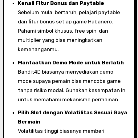
Kenali Fitur Bonus dan Paytable
Sebelum mulai bertaruh, pelajari paytable
dan fitur bonus setiap game Habanero.
Pahami simbol khusus, free spin, dan
multiplier yang bisa meningkatkan
kemenanganmu.
Manfaatkan Demo Mode untuk Berlatih
Bandit4D biasanya menyediakan demo
mode supaya pemain bisa mencoba game
tanpa risiko modal. Gunakan kesempatan ini
untuk memahami mekanisme permainan.
Pilih Slot dengan Volatilitas Sesuai Gaya
Bermain
Volatilitas tinggi biasanya memberi