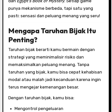
dan
Egypt’s Book of Mystery
. Setiap game
punya mekanisme berbeda, tapi satu yang
pasti: sensasi dan peluang menang yang seru!
Mengapa Taruhan Bijak Itu
Penting?
Taruhan bijak berarti kamu bermain dengan
strategi yang meminimalisir risiko dan
memaksimalkan peluang menang. Tanpa
taruhan yang bijak, kamu bisa cepat kehabisan
modal atau malah jadi kecanduan karena ingin
terus mengejar kemenangan besar.
Dengan taruhan bijak, kamu bisa:
Mengontrol pengeluaran