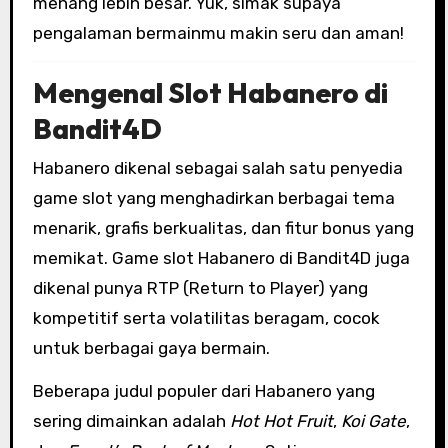
menang lebih besar. Yuk, simak supaya
pengalaman bermainmu makin seru dan aman!
Mengenal Slot Habanero di
Bandit4D
Habanero dikenal sebagai salah satu penyedia
game slot yang menghadirkan berbagai tema
menarik, grafis berkualitas, dan fitur bonus yang
memikat. Game slot Habanero di Bandit4D juga
dikenal punya RTP (Return to Player) yang
kompetitif serta volatilitas beragam, cocok
untuk berbagai gaya bermain.
Beberapa judul populer dari Habanero yang
sering dimainkan adalah
Hot Hot Fruit
,
Koi Gate
,