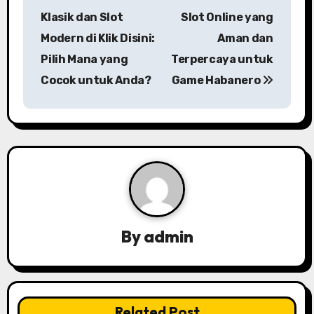
o
Klasik dan Slot
Slot Online yang
s
Modern di Klik Disini:
Aman dan
Pilih Mana yang
Terpercaya untuk
t
Cocok untuk Anda?
Game Habanero
n
a
v
i
g
a
By
admin
t
i
Related Post