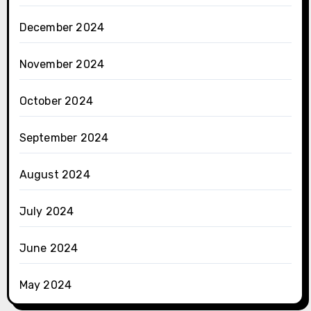
December 2024
November 2024
October 2024
September 2024
August 2024
July 2024
June 2024
May 2024