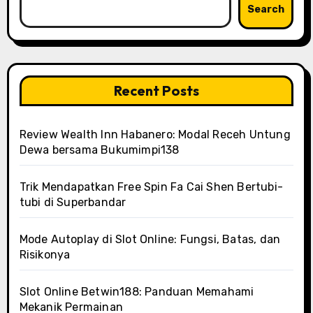
Search
Recent Posts
Review Wealth Inn Habanero: Modal Receh Untung
Dewa bersama Bukumimpi138
Trik Mendapatkan Free Spin Fa Cai Shen Bertubi-
tubi di Superbandar
Mode Autoplay di Slot Online: Fungsi, Batas, dan
Risikonya
Slot Online Betwin188: Panduan Memahami
Mekanik Permainan