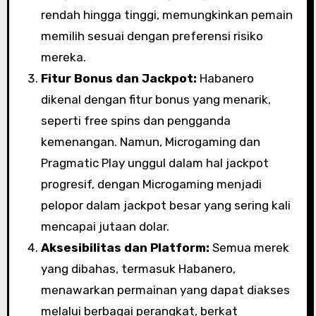
rendah hingga tinggi, memungkinkan pemain
memilih sesuai dengan preferensi risiko
mereka.
Fitur Bonus dan Jackpot:
Habanero
dikenal dengan fitur bonus yang menarik,
seperti free spins dan pengganda
kemenangan. Namun, Microgaming dan
Pragmatic Play unggul dalam hal jackpot
progresif, dengan Microgaming menjadi
pelopor dalam jackpot besar yang sering kali
mencapai jutaan dolar.
Aksesibilitas dan Platform:
Semua merek
yang dibahas, termasuk Habanero,
menawarkan permainan yang dapat diakses
melalui berbagai perangkat, berkat