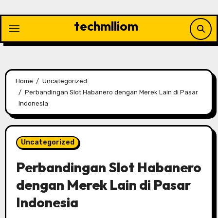
Skip
to
techmlliom
content
Home
Uncategorized
Perbandingan Slot Habanero dengan Merek Lain di Pasar
Indonesia
Uncategorized
Perbandingan Slot Habanero
dengan Merek Lain di Pasar
Indonesia