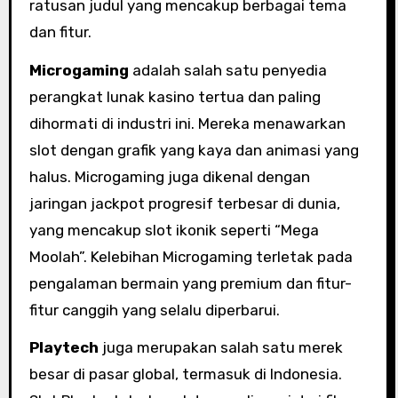
ratusan judul yang mencakup berbagai tema
dan fitur.
Microgaming
adalah salah satu penyedia
perangkat lunak kasino tertua dan paling
dihormati di industri ini. Mereka menawarkan
slot dengan grafik yang kaya dan animasi yang
halus. Microgaming juga dikenal dengan
jaringan jackpot progresif terbesar di dunia,
yang mencakup slot ikonik seperti “Mega
Moolah”. Kelebihan Microgaming terletak pada
pengalaman bermain yang premium dan fitur-
fitur canggih yang selalu diperbarui.
Playtech
juga merupakan salah satu merek
besar di pasar global, termasuk di Indonesia.