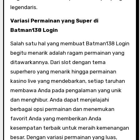
legendaris.
Variasi Permainan yang Super di
Batman138 Login
Salah satu hal yang membuat Batman138 Login
begitu menarik adalah ragam permainan yang
ditawarkannya. Dari slot dengan tema
superhero yang menarik hingga permainan
kasino live yang mendebarkan, setiap taruhan
membawa Anda pada pengalaman yang unik
dan menghibur. Anda dapat menjelajahi
berbagai opsi permainan dan menemukan
favorit Anda yang memberikan Anda
kesempatan terbaik untuk meraih kemenangan
besar. Dengan variasi permainan yang luas,