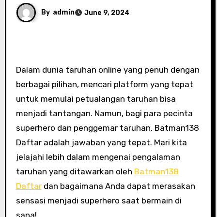
By
admin
June 9, 2024
Dalam dunia taruhan online yang penuh dengan
berbagai pilihan, mencari platform yang tepat
untuk memulai petualangan taruhan bisa
menjadi tantangan. Namun, bagi para pecinta
superhero dan penggemar taruhan, Batman138
Daftar adalah jawaban yang tepat. Mari kita
jelajahi lebih dalam mengenai pengalaman
taruhan yang ditawarkan oleh
Batman138
Daftar
dan bagaimana Anda dapat merasakan
sensasi menjadi superhero saat bermain di
sana!