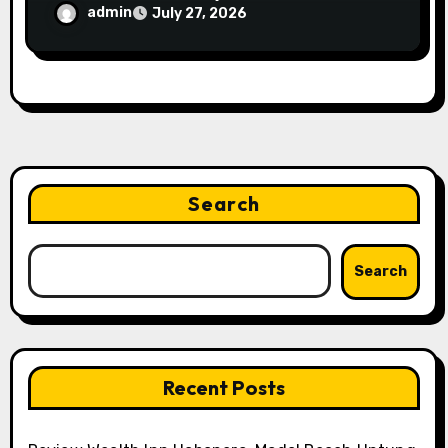
admin
July 27, 2026
Search
Search
Recent Posts