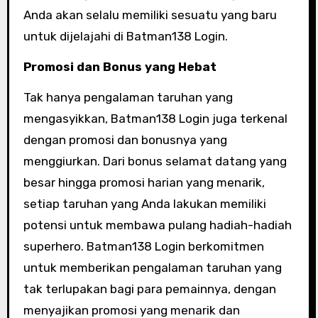
Anda akan selalu memiliki sesuatu yang baru
untuk dijelajahi di Batman138 Login.
Promosi dan Bonus yang Hebat
Tak hanya pengalaman taruhan yang
mengasyikkan, Batman138 Login juga terkenal
dengan promosi dan bonusnya yang
menggiurkan. Dari bonus selamat datang yang
besar hingga promosi harian yang menarik,
setiap taruhan yang Anda lakukan memiliki
potensi untuk membawa pulang hadiah-hadiah
superhero. Batman138 Login berkomitmen
untuk memberikan pengalaman taruhan yang
tak terlupakan bagi para pemainnya, dengan
menyajikan promosi yang menarik dan