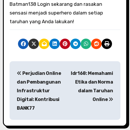
Batman138 Login sekarang dan rasakan
sensasi menjadi superhero dalam setiap
taruhan yang Anda lakukan!
P
Perjudian Online
Idr168: Memahami
o
dan Pembangunan
Etika dan Norma
s
Infrastruktur
dalam Taruhan
Digital: Kontribusi
Online
t
BANK77
n
a