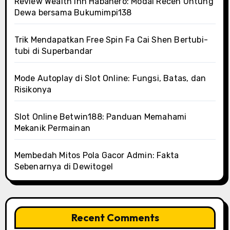
Review Wealth Inn Habanero: Modal Receh Untung
Dewa bersama Bukumimpi138
Trik Mendapatkan Free Spin Fa Cai Shen Bertubi-
tubi di Superbandar
Mode Autoplay di Slot Online: Fungsi, Batas, dan
Risikonya
Slot Online Betwin188: Panduan Memahami
Mekanik Permainan
Membedah Mitos Pola Gacor Admin: Fakta
Sebenarnya di Dewitogel
Recent Comments