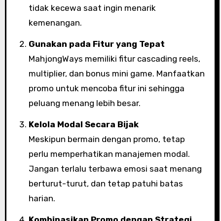
tidak kecewa saat ingin menarik
kemenangan.
Gunakan pada Fitur yang Tepat
MahjongWays memiliki fitur cascading reels,
multiplier, dan bonus mini game. Manfaatkan
promo untuk mencoba fitur ini sehingga
peluang menang lebih besar.
Kelola Modal Secara Bijak
Meskipun bermain dengan promo, tetap
perlu memperhatikan manajemen modal.
Jangan terlalu terbawa emosi saat menang
berturut-turut, dan tetap patuhi batas
harian.
Kombinasikan Promo dengan Strategi