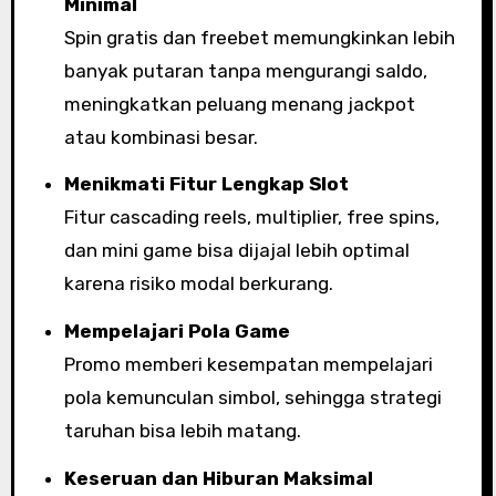
Minimal
Spin gratis dan freebet memungkinkan lebih
banyak putaran tanpa mengurangi saldo,
meningkatkan peluang menang jackpot
atau kombinasi besar.
Menikmati Fitur Lengkap Slot
Fitur cascading reels, multiplier, free spins,
dan mini game bisa dijajal lebih optimal
karena risiko modal berkurang.
Mempelajari Pola Game
Promo memberi kesempatan mempelajari
pola kemunculan simbol, sehingga strategi
taruhan bisa lebih matang.
Keseruan dan Hiburan Maksimal