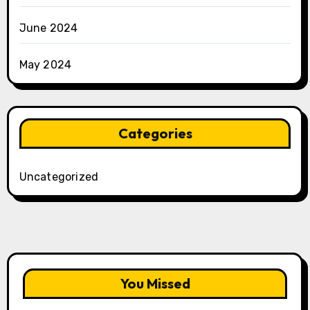
June 2024
May 2024
Categories
Uncategorized
You Missed