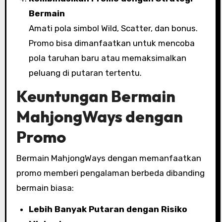
Bermain
Amati pola simbol Wild, Scatter, dan bonus.
Promo bisa dimanfaatkan untuk mencoba
pola taruhan baru atau memaksimalkan
peluang di putaran tertentu.
Keuntungan Bermain
MahjongWays dengan
Promo
Bermain MahjongWays dengan memanfaatkan
promo memberi pengalaman berbeda dibanding
bermain biasa:
Lebih Banyak Putaran dengan Risiko