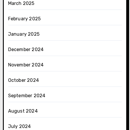
March 2025
February 2025
January 2025
December 2024
November 2024
October 2024
September 2024
August 2024
July 2024