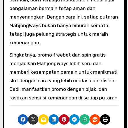
pengalaman bermain tetap aman dan
menyenangkan. Dengan cara ini, setiap putaran
MahjongWays bukan hanya hiburan semata,
tetapi juga peluang strategis untuk meraih
kemenangan.
Singkatnya, promo freebet dan spin gratis
menjadikan MahjongWays lebih seru dan
memberi kesempatan pemain untuk menikmati
slot dengan cara yang lebih cerdas dan efisien.
Jadi, manfaatkan promo dengan bijak, dan
rasakan sensasi kemenangan di setiap putaran!