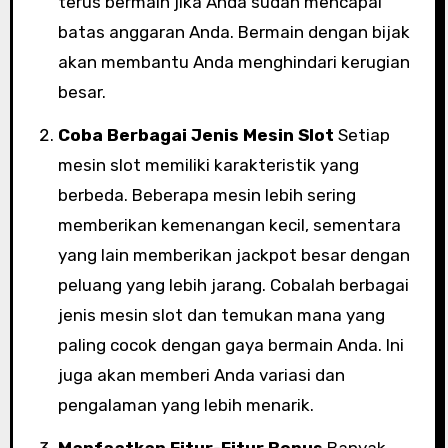
terus bermain jika Anda sudah mencapai
batas anggaran Anda. Bermain dengan bijak
akan membantu Anda menghindari kerugian
besar.
Coba Berbagai Jenis Mesin Slot
Setiap
mesin slot memiliki karakteristik yang
berbeda. Beberapa mesin lebih sering
memberikan kemenangan kecil, sementara
yang lain memberikan jackpot besar dengan
peluang yang lebih jarang. Cobalah berbagai
jenis mesin slot dan temukan mana yang
paling cocok dengan gaya bermain Anda. Ini
juga akan memberi Anda variasi dan
pengalaman yang lebih menarik.
Manfaatkan Fitur-Fitur Bonus
Banyak