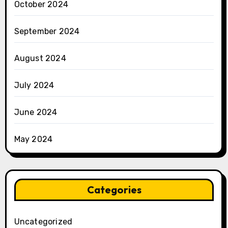
October 2024
September 2024
August 2024
July 2024
June 2024
May 2024
Categories
Uncategorized