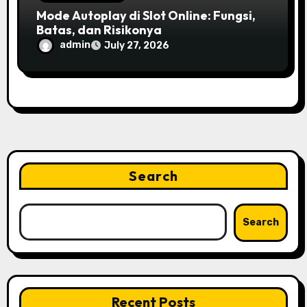
Mode Autoplay di Slot Online: Fungsi,
Batas, dan Risikonya
admin
July 27, 2026
Search
Search
Recent Posts