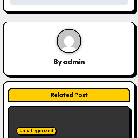
a
v
i
g
a
By
admin
t
i
Related Post
o
n
Uncategorized