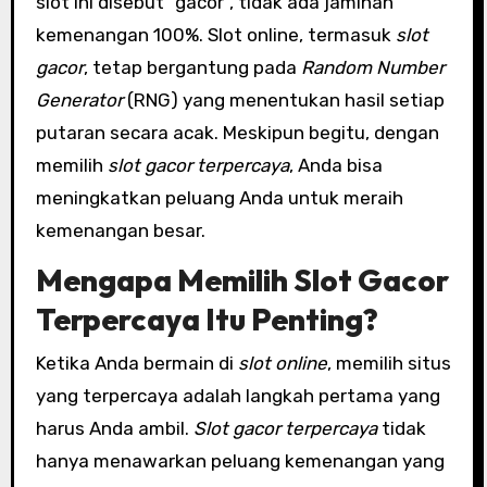
slot ini disebut “gacor”, tidak ada jaminan
kemenangan 100%. Slot online, termasuk
slot
gacor
, tetap bergantung pada
Random Number
Generator
(RNG) yang menentukan hasil setiap
putaran secara acak. Meskipun begitu, dengan
memilih
slot gacor terpercaya
, Anda bisa
meningkatkan peluang Anda untuk meraih
kemenangan besar.
Mengapa Memilih Slot Gacor
Terpercaya Itu Penting?
Ketika Anda bermain di
slot online
, memilih situs
yang terpercaya adalah langkah pertama yang
harus Anda ambil.
Slot gacor terpercaya
tidak
hanya menawarkan peluang kemenangan yang