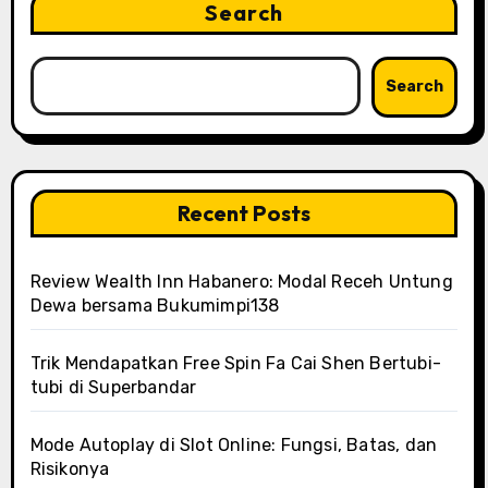
Search
Search
Recent Posts
Review Wealth Inn Habanero: Modal Receh Untung
Dewa bersama Bukumimpi138
Trik Mendapatkan Free Spin Fa Cai Shen Bertubi-
tubi di Superbandar
Mode Autoplay di Slot Online: Fungsi, Batas, dan
Risikonya