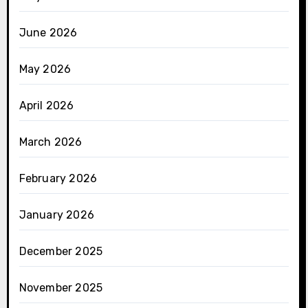
June 2026
May 2026
April 2026
March 2026
February 2026
January 2026
December 2025
November 2025