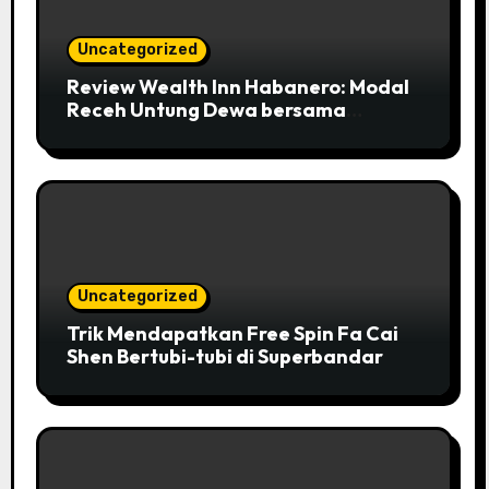
Uncategorized
Review Wealth Inn Habanero: Modal
Receh Untung Dewa bersama
Bukumimpi138
Uncategorized
Trik Mendapatkan Free Spin Fa Cai
Shen Bertubi-tubi di Superbandar