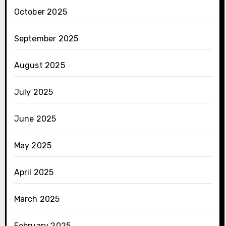
October 2025
September 2025
August 2025
July 2025
June 2025
May 2025
April 2025
March 2025
February 2025