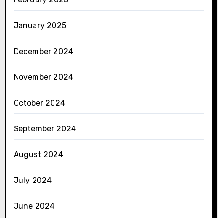
January 2025
December 2024
November 2024
October 2024
September 2024
August 2024
July 2024
June 2024