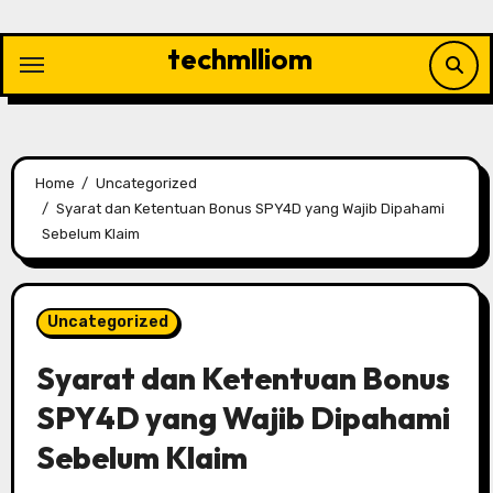
Skip
to
techmlliom
content
Home
Uncategorized
Syarat dan Ketentuan Bonus SPY4D yang Wajib Dipahami
Sebelum Klaim
Uncategorized
Syarat dan Ketentuan Bonus
SPY4D yang Wajib Dipahami
Sebelum Klaim