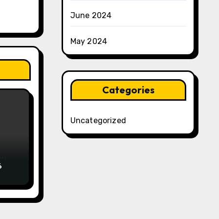
June 2024
May 2024
Categories
Uncategorized
6