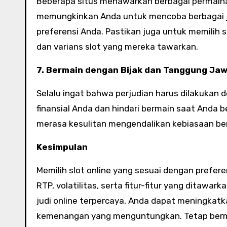
Beberapa situs menawarkan berbagai permainan 
memungkinkan Anda untuk mencoba berbagai j
preferensi Anda. Pastikan juga untuk memilih
dan varians slot yang mereka tawarkan.
7. Bermain dengan Bijak dan Tanggung Ja
Selalu ingat bahwa perjudian harus dilakukan
finansial Anda dan hindari bermain saat Anda b
merasa kesulitan mengendalikan kebiasaan berj
Kesimpulan
Memilih slot online yang sesuai dengan prefer
RTP, volatilitas, serta fitur-fitur yang ditawa
judi online terpercaya, Anda dapat meningka
kemenangan yang menguntungkan. Tetap berm