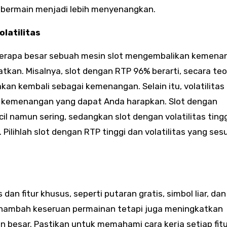
 bermain menjadi lebih menyenangkan.
olatilitas
erapa besar sebuah mesin slot mengembalikan kemena
kan. Misalnya, slot dengan RTP 96% berarti, secara teor
kan kembali sebagai kemenangan. Selain itu, volatilitas
r kemenangan yang dapat Anda harapkan. Slot dengan
l namun sering, sedangkan slot dengan volatilitas tingg
ihlah slot dengan RTP tinggi dan volatilitas yang ses
n fitur khusus, seperti putaran gratis, simbol liar, dan
 menambah keseruan permainan tetapi juga meningkatkan
esar. Pastikan untuk memahami cara kerja setiap fitu