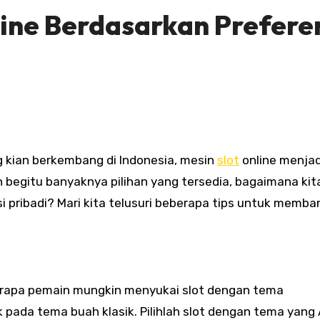
line Berdasarkan Prefere
ng kian berkembang di Indonesia, mesin
slot
online menjad
begitu banyaknya pilihan yang tersedia, bagaimana kit
 pribadi? Mari kita telusuri beberapa tips untuk memba
berapa pemain mungkin menyukai slot dengan tema
k pada tema buah klasik. Pilihlah slot dengan tema yang