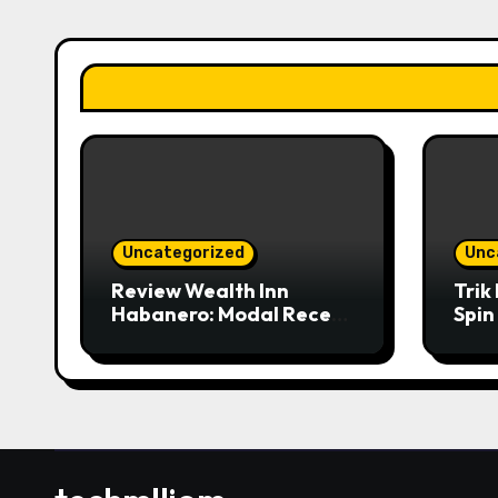
Uncategorized
Unc
Review Wealth Inn
Trik
Habanero: Modal Receh
Spin
Untung Dewa bersama
tubi
Bukumimpi138