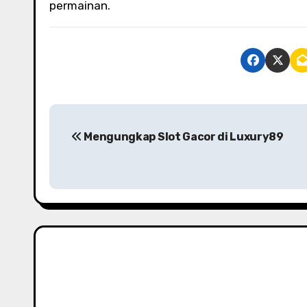
permainan.
P
Mengungkap Slot Gacor di Luxury89
o
s
t
n
a
v