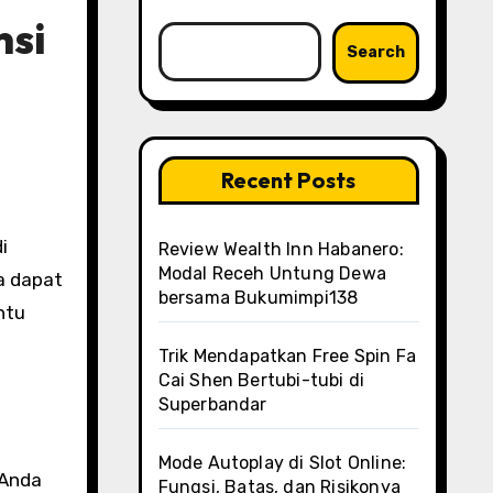
nsi
Search
Recent Posts
i
Review Wealth Inn Habanero:
Modal Receh Untung Dewa
a dapat
bersama Bukumimpi138
ntu
Trik Mendapatkan Free Spin Fa
Cai Shen Bertubi-tubi di
Superbandar
Mode Autoplay di Slot Online:
 Anda
Fungsi, Batas, dan Risikonya