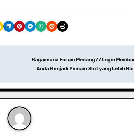
Bagaimana Forum Menang77 Login Memba
Anda Menjadi Pemain Slot yang Lebih Ba