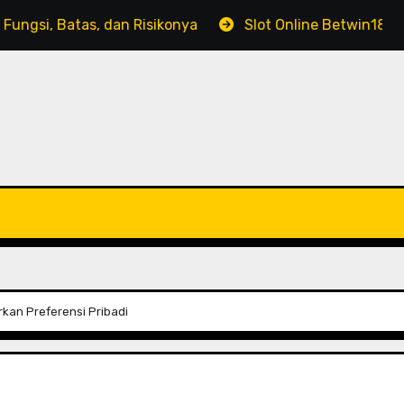
, Batas, dan Risikonya
Slot Online Betwin188: Pand
rkan Preferensi Pribadi